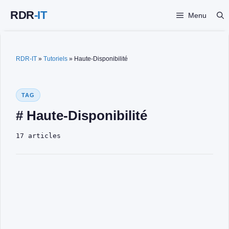
Aller
Menu
au
contenu
RDR-IT
»
Tutoriels
»
Haute-Disponibilité
TAG
# Haute-Disponibilité
17 articles