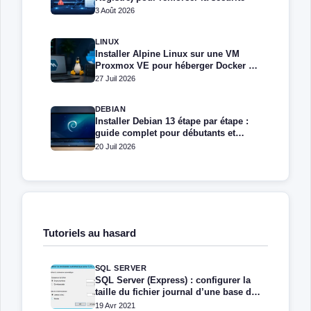
3 Août 2026
LINUX
Installer Alpine Linux sur une VM
Proxmox VE pour héberger Docker et
Docker Compose
27 Juil 2026
DEBIAN
Installer Debian 13 étape par étape :
guide complet pour débutants et
administrateurs
20 Juil 2026
Tutoriels au hasard
SQL SERVER
SQL Server (Express) : configurer la
taille du fichier journal d’une base de
données
19 Avr 2021