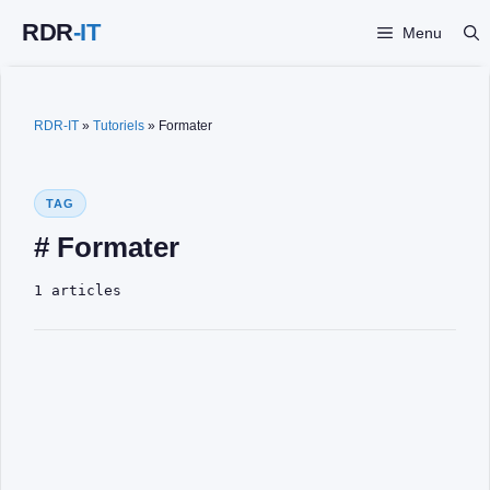
Aller
Menu
au
contenu
RDR-IT
»
Tutoriels
»
Formater
TAG
# Formater
1 articles