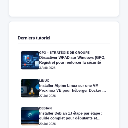
Derniers tutoriel
GPO - STRATÉGIE DE GROUPE
Désactiver WPAD sur Windows (GPO,
Registre) pour renforcer la sécurité
3 Août 2026
LINUX
Installer Alpine Linux sur une VM
Proxmox VE pour héberger Docker et
Docker Compose
27 Juil 2026
DEBIAN
Installer Debian 13 étape par étape :
guide complet pour débutants et
administrateurs
20 Juil 2026