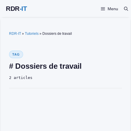
Aller
Menu
au
contenu
RDR-IT
»
Tutoriels
»
Dossiers de travail
TAG
# Dossiers de travail
2 articles