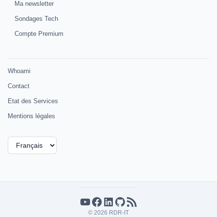
Ma newsletter
Sondages Tech
Compte Premium
Whoami
Contact
Etat des Services
Mentions légales
Choisir
une
langue
YouTube
Facebook
LinkedIn
GitHub
Flux RSS
© 2026 RDR-IT