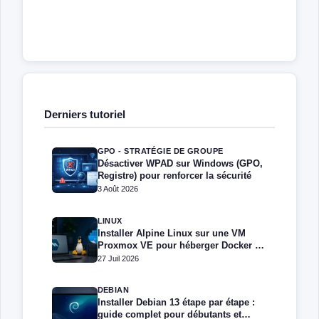
Derniers tutoriel
GPO - STRATÉGIE DE GROUPE
Désactiver WPAD sur Windows (GPO,
Registre) pour renforcer la sécurité
3 Août 2026
LINUX
Installer Alpine Linux sur une VM
Proxmox VE pour héberger Docker et
Docker Compose
27 Juil 2026
DEBIAN
Installer Debian 13 étape par étape :
guide complet pour débutants et