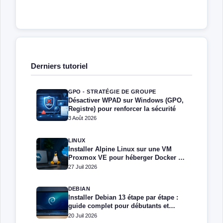
Derniers tutoriel
GPO - STRATÉGIE DE GROUPE
Désactiver WPAD sur Windows (GPO,
Registre) pour renforcer la sécurité
3 Août 2026
LINUX
Installer Alpine Linux sur une VM
Proxmox VE pour héberger Docker et
Docker Compose
27 Juil 2026
DEBIAN
Installer Debian 13 étape par étape :
guide complet pour débutants et
administrateurs
20 Juil 2026