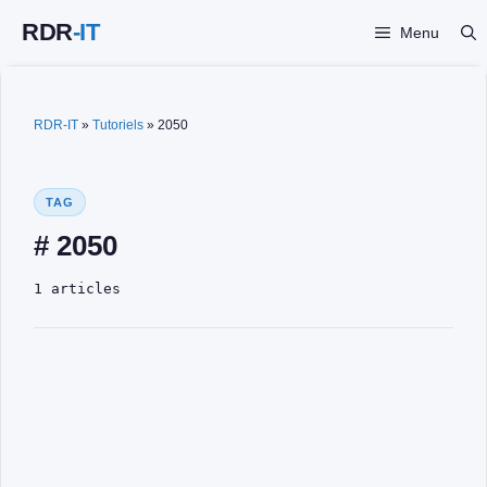
Aller
Menu
au
contenu
RDR-IT
»
Tutoriels
»
2050
TAG
# 2050
1 articles