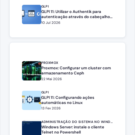
GLPI
GLPI 11: Utilizar o Authentik para
autenticação através do cabeçalho
HTTP
10 Jul 2026
PROXMOX
Proxmox: Configurar um cluster com
armazenamento Ceph
22 Mai 2026
GLPI
GLPI 11: Configurando ações
automáticas no Linux
13 Fev 2026
ADMINISTRAÇÃO DO SISTEMA NO WINDOWS SERVER
Windows Server: instale o cliente
Telnet no Powershell