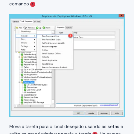
comando
.
1
Mova a tarefa para o local desejado usando as setas e