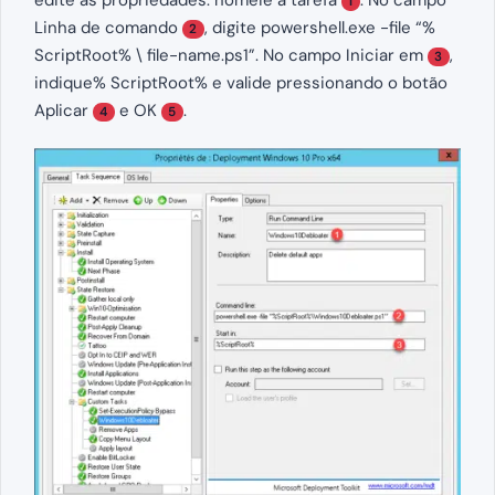
edite as propriedades: nomeie a tarefa
. No campo
1
Linha de comando
, digite powershell.exe -file “%
2
ScriptRoot% \ file-name.ps1”. No campo Iniciar em
,
3
indique% ScriptRoot% e valide pressionando o botão
Aplicar
e OK
.
4
5