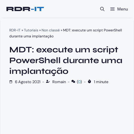
Saltar
Menu
para
o
conteúdo
RDR-IT
»
Tutoriais
»
Non classé
»
MDT: execute um script PowerShell
durante uma implantação
MDT: execute um script
PowerShell durante uma
implantação
6 Agosto 2021
-
Romain
-
(
0
)
-
1 minute