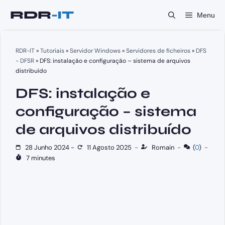
Saltar
Menu
para
o
conteúdo
RDR-IT
»
Tutoriais
»
Servidor Windows
»
Servidores de ficheiros
»
DFS
- DFSR
»
DFS: instalação e configuração – sistema de arquivos
distribuído
DFS: instalação e
configuração – sistema
de arquivos distribuído
28 Junho 2024
-
11 Agosto 2025
-
Romain
-
(
0
)
-
7 minutes