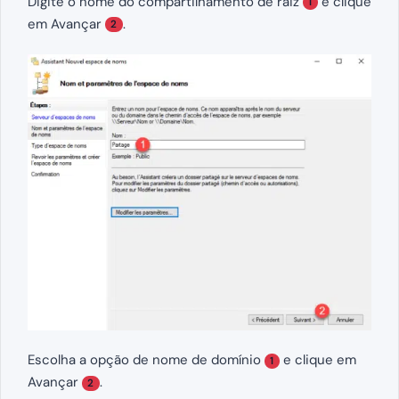
Digite o nome do compartilhamento de raiz
e clique
1
em Avançar
.
2
Escolha a opção de nome de domínio
e clique em
1
Avançar
.
2