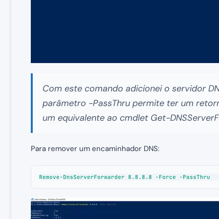
Com este comando adicionei o servidor DN
parâmetro -PassThru permite ter um retorn
um equivalente ao cmdlet Get-DNSServerF
Para remover um encaminhador DNS:
Remove-DnsServerForwarder 8.8.8.8 -Force -PassThru