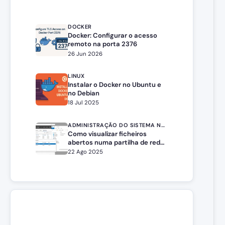
DOCKER
Docker: Configurar o acesso
remoto na porta 2376
26 Jun 2026
LINUX
Instalar o Docker no Ubuntu e
no Debian
18 Jul 2025
ADMINISTRAÇÃO DO SISTEMA NO WINDOWS SERVER
Como visualizar ficheiros
abertos numa partilha de rede
num servidor Windows
22 Ago 2025