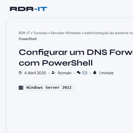
Saltar
para
o
conteúdo
RDR-IT
»
Tutoriais
»
Servidor Windows
»
Administração do sistema n
PowerShell
Configurar um DNS Forw
com PowerShell
4 Abril 2025
-
Romain
-
(
0
)
-
1 minute
Windows Server 2022