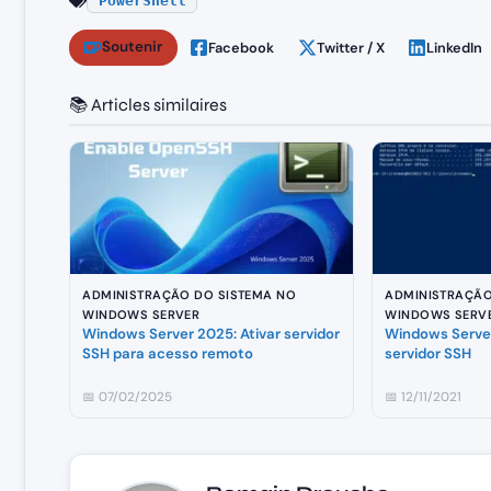
PowerShell
Soutenir
Facebook
Twitter / X
LinkedIn
📚 Articles similaires
ADMINISTRAÇÃO DO SISTEMA NO
ADMINISTRAÇÃO
WINDOWS SERVER
WINDOWS SERV
Windows Server 2025: Ativar servidor
Windows Server
SSH para acesso remoto
servidor SSH
📅 07/02/2025
📅 12/11/2021