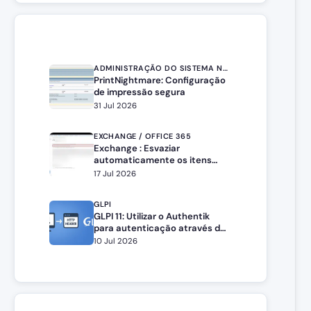
ADMINISTRAÇÃO DO SISTEMA NO WINDOWS SERVER
PrintNightmare: Configuração
de impressão segura
31 Jul 2026
EXCHANGE / OFFICE 365
Exchange : Esvaziar
automaticamente os itens
eliminados
17 Jul 2026
GLPI
GLPI 11: Utilizar o Authentik
para autenticação através do
cabeçalho HTTP
10 Jul 2026