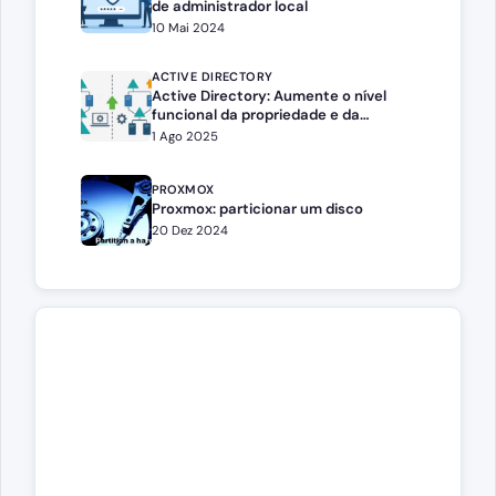
de administrador local
10 Mai 2024
ACTIVE DIRECTORY
Active Directory: Aumente o nível
funcional da propriedade e da
floresta com PowerShell
1 Ago 2025
PROXMOX
Proxmox: particionar um disco
20 Dez 2024