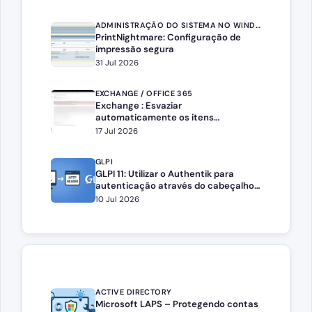
ADMINISTRAÇÃO DO SISTEMA NO WINDOWS SERVER
PrintNightmare: Configuração de
impressão segura
31 Jul 2026
EXCHANGE / OFFICE 365
Exchange : Esvaziar
automaticamente os itens
eliminados
17 Jul 2026
GLPI
GLPI 11: Utilizar o Authentik para
autenticação através do cabeçalho
HTTP
10 Jul 2026
ACTIVE DIRECTORY
Microsoft LAPS – Protegendo contas