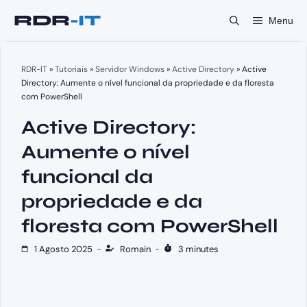
Saltar
Menu
para
o
conteúdo
RDR-IT
»
Tutoriais
»
Servidor Windows
»
Active Directory
»
Active
Directory: Aumente o nível funcional da propriedade e da floresta
com PowerShell
Active Directory:
Aumente o nível
funcional da
propriedade e da
floresta com PowerShell
1 Agosto 2025
-
Romain
-
3 minutes