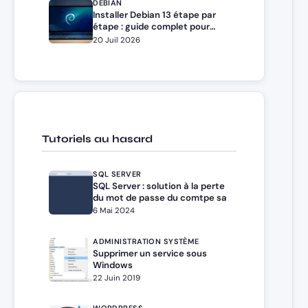
DEBIAN
Installer Debian 13 étape par
étape : guide complet pour
débutants et administrateurs
20 Juil 2026
Tutoriels au hasard
SQL SERVER
SQL Server : solution à la perte
du mot de passe du comtpe sa
6 Mai 2024
ADMINISTRATION SYSTÈME
Supprimer un service sous
Windows
22 Juin 2019