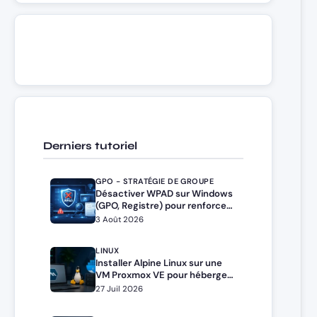
Derniers tutoriel
GPO - STRATÉGIE DE GROUPE
Désactiver WPAD sur Windows
(GPO, Registre) pour renforcer
la sécurité
3 Août 2026
LINUX
Installer Alpine Linux sur une
VM Proxmox VE pour héberger
Docker et Docker Compose
27 Juil 2026