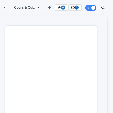
s
Cours & Quiz
⚙️
★
🕐
0
0