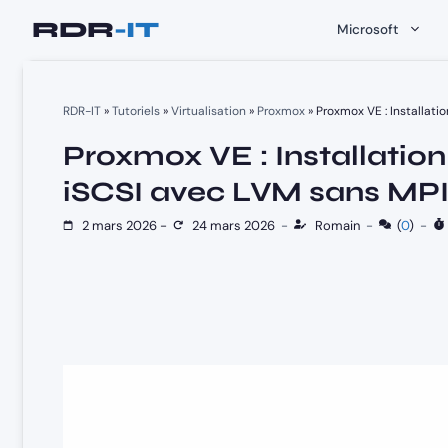
Aller
Microsoft
au
contenu
RDR-IT
»
Tutoriels
»
Virtualisation
»
Proxmox
»
Proxmox VE : Installati
Proxmox VE : Installatio
iSCSI avec LVM sans MP
2 mars 2026
-
24 mars 2026
-
Romain
-
(
0
)
-