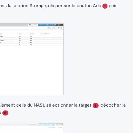
ns la section Storage, cliquer sur le bouton Add
puis
1
lement celle du NAS), sélectionner la target
, décocher la
3
dd
.
5