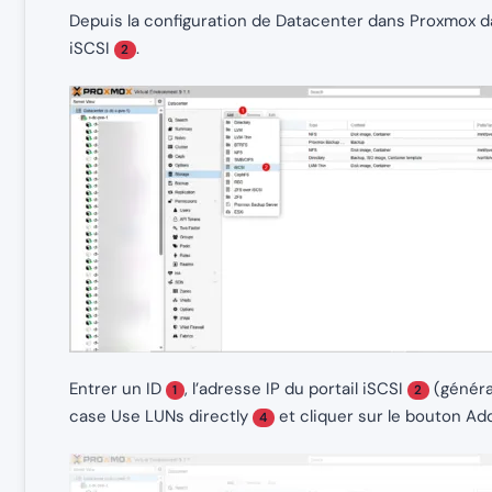
Depuis la configuration de Datacenter dans Proxmox da
iSCSI
.
2
Entrer un ID
, l’adresse IP du portail iSCSI
(généra
1
2
case Use LUNs directly
et cliquer sur le bouton A
4