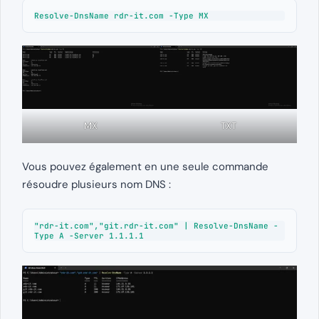
Resolve-DnsName rdr-it.com -Type MX
MX
TXT
Vous pouvez également en une seule commande
résoudre plusieurs nom DNS :
"rdr-it.com","git.rdr-it.com" | Resolve-DnsName -
Type A -Server 1.1.1.1