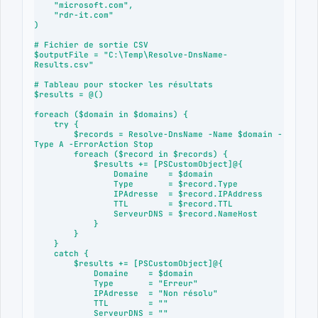
    "microsoft.com",

    "rdr-it.com"

)

# Fichier de sortie CSV

$outputFile = "C:\Temp\Resolve-DnsName-
Results.csv"

# Tableau pour stocker les résultats

$results = @()

foreach ($domain in $domains) {

    try {

        $records = Resolve-DnsName -Name $domain -
Type A -ErrorAction Stop

        foreach ($record in $records) {

            $results += [PSCustomObject]@{

                Domaine    = $domain

                Type       = $record.Type

                IPAdresse  = $record.IPAddress

                TTL        = $record.TTL

                ServeurDNS = $record.NameHost

            }

        }

    }

    catch {

        $results += [PSCustomObject]@{

            Domaine    = $domain

            Type       = "Erreur"

            IPAdresse  = "Non résolu"

            TTL        = ""

            ServeurDNS = ""
