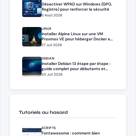
Désactiver WPAD sur Windows (GPO,
Registre) pour renforcer la sécurité
3 Août 2026
LINUX
Installer Alpine Linux sur une VM
Proxmox VE pour héberger Docker et
Docker Compose
27 Juil 2026
DEBIAN
Installer Debian 13 étape par étape :
guide complet pour débutants et
administrateurs
20 Juil 2026
Tutoriels au hasard
SCRIPTS
Fontawesome : comment bien