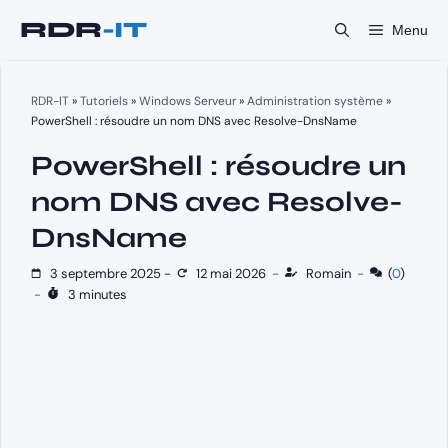
Aller
Menu
au
contenu
RDR-IT
»
Tutoriels
»
Windows Serveur
»
Administration système
»
PowerShell : résoudre un nom DNS avec Resolve-DnsName
PowerShell : résoudre un
nom DNS avec Resolve-
DnsName
3 septembre 2025
-
12 mai 2026
-
Romain
-
(
0
)
-
3 minutes