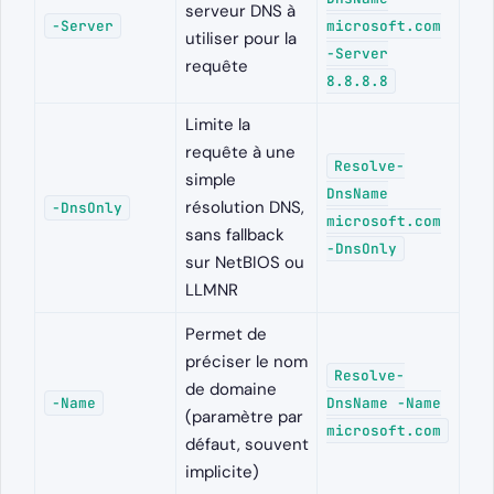
serveur DNS à
-Server
microsoft.com
utiliser pour la
-Server
requête
8.8.8.8
Limite la
requête à une
Resolve-
simple
DnsName
résolution DNS,
-DnsOnly
microsoft.com
sans fallback
-DnsOnly
sur NetBIOS ou
LLMNR
Permet de
préciser le nom
Resolve-
de domaine
-Name
DnsName -Name
(paramètre par
microsoft.com
défaut, souvent
implicite)