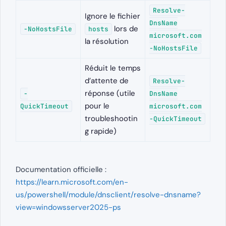
Resolve-
Ignore le fichier
DnsName
lors de
-NoHostsFile
hosts
microsoft.com
la résolution
-NoHostsFile
Réduit le temps
d’attente de
Resolve-
réponse (utile
-
DnsName
pour le
QuickTimeout
microsoft.com
troubleshootin
-QuickTimeout
g rapide)
Documentation officielle :
https://learn.microsoft.com/en-
us/powershell/module/dnsclient/resolve-dnsname?
view=windowsserver2025-ps