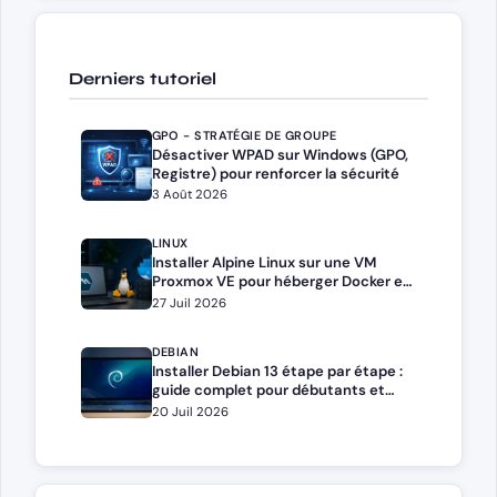
Derniers tutoriel
GPO - STRATÉGIE DE GROUPE
Désactiver WPAD sur Windows (GPO,
Registre) pour renforcer la sécurité
3 Août 2026
LINUX
Installer Alpine Linux sur une VM
Proxmox VE pour héberger Docker et
Docker Compose
27 Juil 2026
DEBIAN
Installer Debian 13 étape par étape :
guide complet pour débutants et
administrateurs
20 Juil 2026