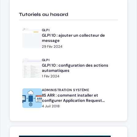
Tutoriels au hasard
GLPI
GLPI 10 : ajouter un collecteur de
message
29 Fév 2024
GLPI
GLPI 10 : configuration des actions
automatiques
1 Fév 2024
ADMINISTRATION SYSTÈME
IIS ARR : comment installer et
configurer Application Request
Routing
4 Juil 2018