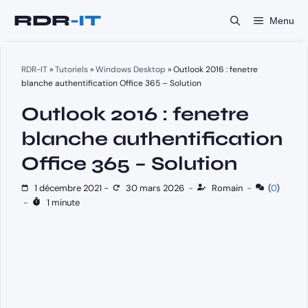
Aller
Menu
au
contenu
RDR-IT
»
Tutoriels
»
Windows Desktop
»
Outlook 2016 : fenetre
blanche authentification Office 365 – Solution
Outlook 2016 : fenetre
blanche authentification
Office 365 – Solution
1 décembre 2021
-
30 mars 2026
-
Romain
-
(
0
)
-
1 minute