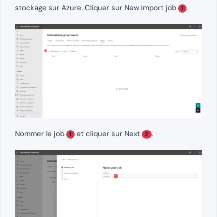
stockage sur Azure. Cliquer sur New import job
.
1
Nommer le job
et cliquer sur Next
.
1
2