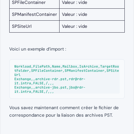
SPFileContainer
Valeur : vide
SPManifestContainer
Valeur : vide
SPSiteUrl
Valeur : vide
Voici un exemple d’import :
Workload,FilePath,Name,Mailbox,IsArchive,TargetRoo
tFolder,SPFileContainer,SPManifestContainer,SPSite
Url

Exchange,,archive-rdr.pst,
rdr@rdr-
it.intra
,FALSE,/,,,

Exchange,,archive-jbo.pst,
jbo@rdr-
it.intra
,FALSE,/,,,
Vous savez maintenant comment créer le fichier de
correspondance pour la liaison des archives PST.