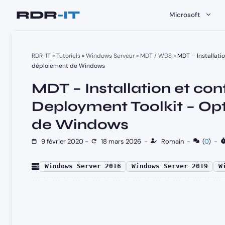
Aller
Microsoft
au
contenu
RDR-IT
»
Tutoriels
»
Windows Serveur
»
MDT / WDS
»
MDT – Installati
déploiement de Windows
MDT – Installation et con
Deployment Toolkit – Op
de Windows
9 février 2020
-
18 mars 2026
-
Romain
-
(
0
)
-
Windows Server 2016
Windows Server 2019
W