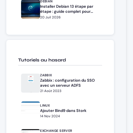
DEBIAN
Installer Debian 13 étape par
étape : guide complet pour
débutants et administrateurs
20 Juil 2026
Tutoriels au hasard
ZABBIX
Zabbix : configuration du SSO
avec un serveur ADFS
21 Août 2023
LINUX
Ajouter Bind9 dans Stork
14 Nov 2024
EXCHANGE SERVER