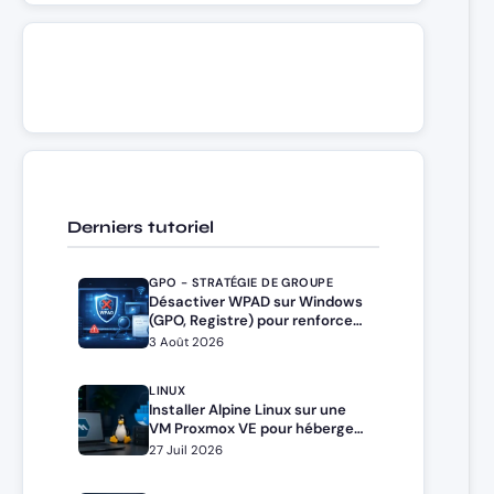
Derniers tutoriel
GPO - STRATÉGIE DE GROUPE
Désactiver WPAD sur Windows
(GPO, Registre) pour renforcer
la sécurité
3 Août 2026
LINUX
Installer Alpine Linux sur une
VM Proxmox VE pour héberger
Docker et Docker Compose
27 Juil 2026