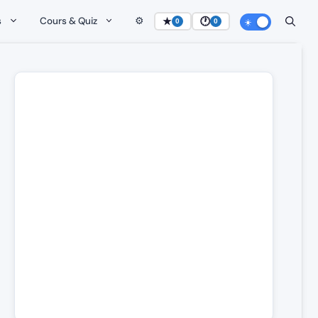
s
Cours & Quiz
⚙️
★
🕐
0
0