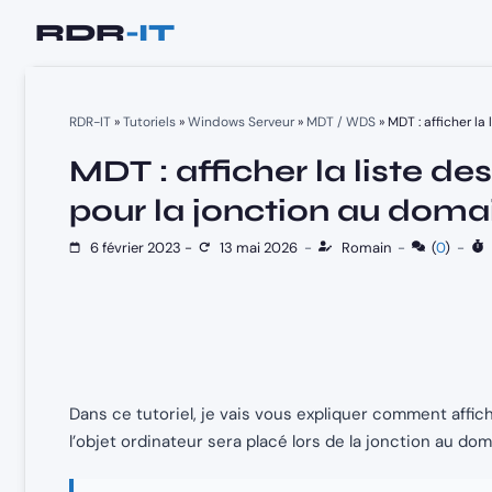
Aller
au
contenu
RDR-IT
»
Tutoriels
»
Windows Serveur
»
MDT / WDS
»
MDT : afficher la
MDT : afficher la liste de
pour la jonction au doma
6 février 2023
-
13 mai 2026
-
Romain
-
(
0
)
-
Dans ce tutoriel, je vais vous expliquer comment affi
l’objet ordinateur sera placé lors de la jonction au dom