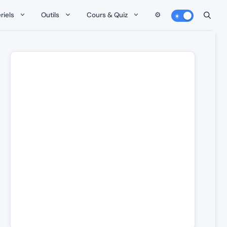
riels
Outils
Cours & Quiz
⚙️