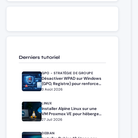
Derniers tutoriel
GPO - STRATÉGIE DE GROUPE
Désactiver WPAD sur Windows
(GPO, Registre) pour renforcer
la sécurité
3 Août 2026
LINUX
Installer Alpine Linux sur une
VM Proxmox VE pour héberger
Docker et Docker Compose
27 Juil 2026
DEBIAN