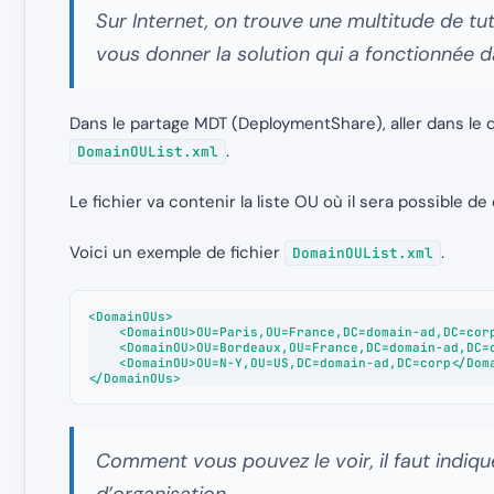
Sur Internet, on trouve une multitude de tuto
vous donner la solution qui a fonctionnée 
Dans le partage MDT (DeploymentShare), aller dans le 
.
DomainOUList.xml
Le fichier va contenir la liste OU où il sera possible d
Voici un exemple de fichier
.
DomainOUList.xml
<DomainOUs>

    <DomainOU>OU=Paris,OU=France,DC=domain-ad,DC=corp</DomainOU>

    <DomainOU>OU=Bordeaux,OU=France,DC=domain-ad,DC=corp</DomainOU>

    <DomainOU>OU=N-Y,OU=US,DC=domain-ad,DC=corp</DomainOU>

</DomainOUs>
Comment vous pouvez le voir, il faut indiqu