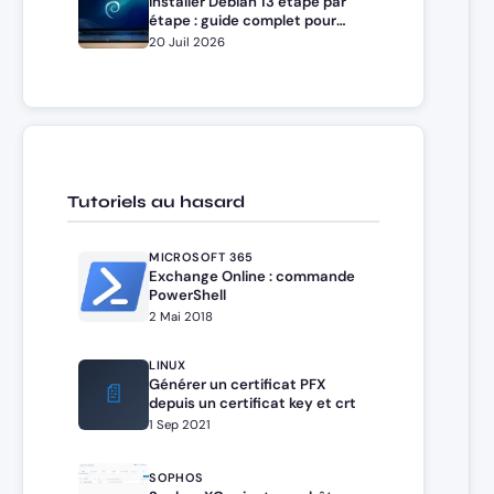
Installer Debian 13 étape par
étape : guide complet pour
débutants et administrateurs
20 Juil 2026
Tutoriels au hasard
MICROSOFT 365
Exchange Online : commande
PowerShell
2 Mai 2018
LINUX
Générer un certificat PFX
📄
depuis un certificat key et crt
1 Sep 2021
SOPHOS