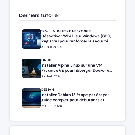
Derniers tutoriel
GPO - STRATÉGIE DE GROUPE
Désactiver WPAD sur Windows (GPO,
Registre) pour renforcer la sécurité
3 Août 2026
LINUX
Installer Alpine Linux sur une VM
Proxmox VE pour héberger Docker et
Docker Compose
27 Juil 2026
DEBIAN
Installer Debian 13 étape par étape :
guide complet pour débutants et
administrateurs
20 Juil 2026