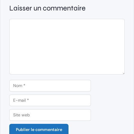
Laisser un commentaire
Commentaire
Nom
E-
mail
Site
web