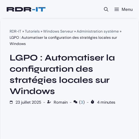
Aller
Menu
au
contenu
RDR-IT
»
Tutoriels
»
Windows Serveur
»
Administration système
»
LGPO : Automatiser la configuration des stratégies locales sur
Windows
LGPO : Automatiser la
configuration des
stratégies locales sur
Windows
23 juillet 2025
-
Romain
-
(
3
)
-
4 minutes