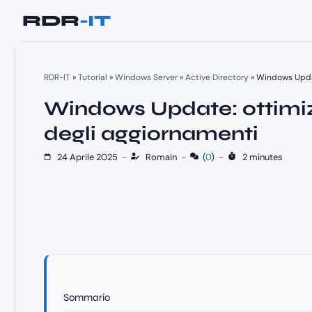
Vai
al
contenuto
RDR-IT
»
Tutorial
»
Windows Server
»
Active Directory
»
Windows Updat
Windows Update: ottimiz
degli aggiornamenti
24 Aprile 2025
-
Romain
-
(
0
)
-
2 minutes
Sommario