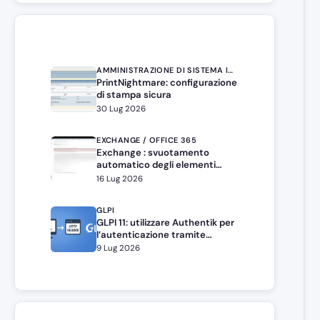
AMMINISTRAZIONE DI SISTEMA IN WINDOWS SERVER
PrintNightmare: configurazione
di stampa sicura
30 Lug 2026
EXCHANGE / OFFICE 365
Exchange : svuotamento
automatico degli elementi
eliminati
16 Lug 2026
GLPI
GLPI 11: utilizzare Authentik per
l’autenticazione tramite
intestazione HTTP
9 Lug 2026