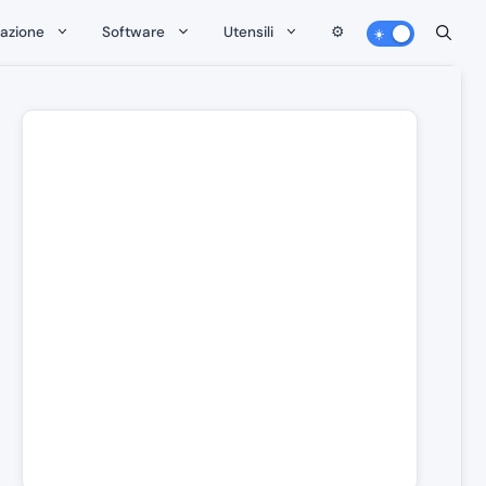
zazione
Software
Utensili
⚙️