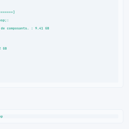
======]

sp;:

de composants. : 9.41 GB

up