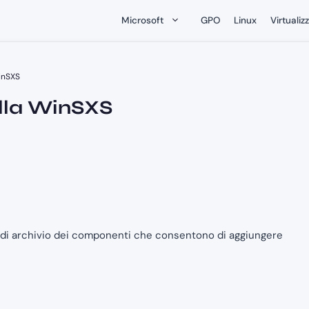
Microsoft
GPO
Linux
Virtualiz
WinSXS
ella WinSXS
le di archivio dei componenti che consentono di aggiungere