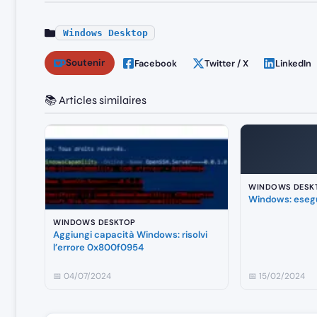
Windows Desktop
Soutenir
Facebook
Twitter / X
LinkedIn
📚 Articles similaires
WINDOWS DESK
Windows: esegu
WINDOWS DESKTOP
Aggiungi capacità Windows: risolvi
l’errore 0x800f0954
📅 04/07/2024
📅 15/02/2024