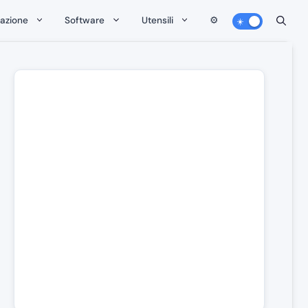
zazione
Software
Utensili
⚙️