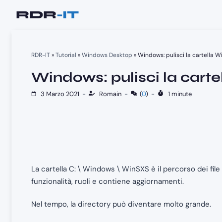
Vai
al
contenuto
RDR-IT
»
Tutorial
»
Windows Desktop
»
Windows: pulisci la cartella 
Windows: pulisci la cart
3 Marzo 2021
-
Romain
-
(
0
)
-
1 minute
La cartella C: \ Windows \ WinSXS è il percorso dei fi
funzionalità, ruoli e contiene aggiornamenti.
Nel tempo, la directory può diventare molto grande.