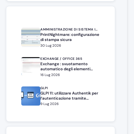
AMMINISTRAZIONE DI SISTEMA IN WINDOWS SERVER
PrintNightmare: configurazione
di stampa sicura
30 Lug 2026
EXCHANGE / OFFICE 365
Exchange : svuotamento
automatico degli elementi
eliminati
16 Lug 2026
GLPI
GLPI 11: utilizzare Authentik per
l’autenticazione tramite
intestazione HTTP
9 Lug 2026