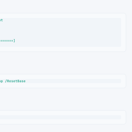
t

======]

up /ResetBase