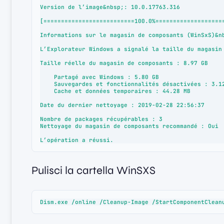
Version de l’image&nbsp;: 10.0.17763.316

[==========================100.0%====================
Informations sur le magasin de composants (WinSxS)&nb
L’Explorateur Windows a signalé la taille du magasin 
Taille réelle du magasin de composants : 8.97 GB

    Partagé avec Windows : 5.80 GB

    Sauvegardes et fonctionnalités désactivées : 3.12 GB

    Cache et données temporaires : 44.28 MB

Date du dernier nettoyage : 2019-02-28 22:56:37

Nombre de packages récupérables : 3

Nettoyage du magasin de composants recommandé : Oui

L’opération a réussi.
Pulisci la cartella WinSXS
Dism.exe /online /Cleanup-Image /StartComponentClean