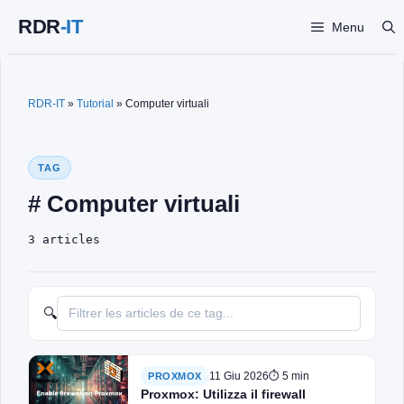
Vai
Menu
al
contenuto
RDR-IT
»
Tutorial
»
Computer virtuali
TAG
# Computer virtuali
3 articles
🔍
11 Giu 2026
⏱ 5 min
PROXMOX
Proxmox: Utilizza il firewall