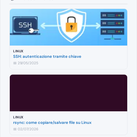
LINUX
SSH: autenticazione tramite chiave
📅 29/05/2025
LINUX
rsync: come copiare/salvare file su Linux
📅 02/07/2026