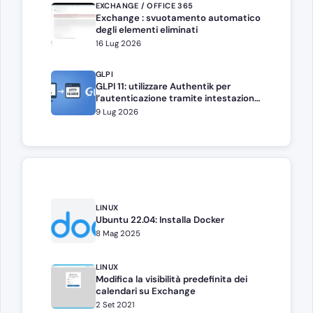
EXCHANGE / OFFICE 365
Exchange : svuotamento automatico
degli elementi eliminati
16 Lug 2026
GLPI
GLPI 11: utilizzare Authentik per
l’autenticazione tramite intestazione
HTTP
9 Lug 2026
LINUX
Ubuntu 22.04: Installa Docker
8 Mag 2025
LINUX
Modifica la visibilità predefinita dei
calendari su Exchange
2 Set 2021