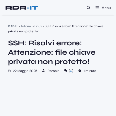
Vai
Menu
al
contenuto
RDR-IT
»
Tutorial
»
Linux
»
SSH: Risolvi errore: Attenzione: file chiave
privata non protetto!
SSH: Risolvi errore:
Attenzione: file chiave
privata non protetto!
22 Maggio 2025
-
Romain
-
(
0
)
-
1 minute