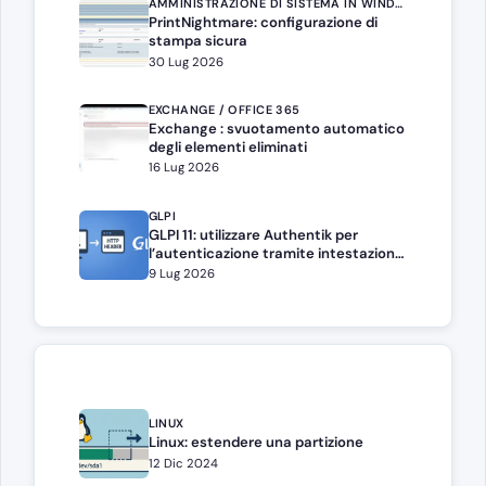
AMMINISTRAZIONE DI SISTEMA IN WINDOWS SERVER
PrintNightmare: configurazione di
stampa sicura
30 Lug 2026
EXCHANGE / OFFICE 365
Exchange : svuotamento automatico
degli elementi eliminati
16 Lug 2026
GLPI
GLPI 11: utilizzare Authentik per
l’autenticazione tramite intestazione
HTTP
9 Lug 2026
LINUX
Linux: estendere una partizione
12 Dic 2024