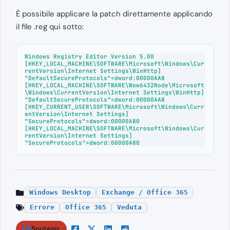
È possibile applicare la patch direttamente applicando
il file .reg qui sotto:
Windows Registry Editor Version 5.00

[HKEY_LOCAL_MACHINE\SOFTWARE\Microsoft\Windows\Cur
rentVersion\Internet Settings\WinHttp]

"DefaultSecureProtocols"=dword:00000AA8

[HKEY_LOCAL_MACHINE\SOFTWARE\Wow6432Node\Microsoft
\Windows\CurrentVersion\Internet Settings\WinHttp]

"DefaultSecureProtocols"=dword:00000AA8

[HKEY_CURRENT_USER\SOFTWARE\Microsoft\Windows\Curr
entVersion\Internet Settings]

"SecureProtocols"=dword:00000A80

[HKEY_LOCAL_MACHINE\SOFTWARE\Microsoft\Windows\Cur
rentVersion\Internet Settings]

"SecureProtocols"=dword:00000A80
Windows Desktop
Exchange / Office 365
Errore
Office 365
Veduta
Soutenir