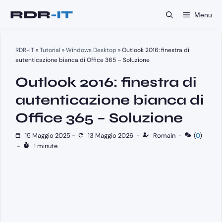
Vai
Menu
al
contenuto
RDR-IT
»
Tutorial
»
Windows Desktop
»
Outlook 2016: finestra di
autenticazione bianca di Office 365 – Soluzione
Outlook 2016: finestra di
autenticazione bianca di
Office 365 – Soluzione
15 Maggio 2025
-
13 Maggio 2026
-
Romain
-
(
0
)
-
1 minute