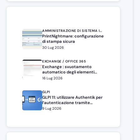
AMMINISTRAZIONE DI SISTEMA IN WINDOWS SERVER
PrintNightmare: configurazione
di stampa sicura
30 Lug 2026
EXCHANGE / OFFICE 365
Exchange : svuotamento
automatico degli elementi
eliminati
16 Lug 2026
GLPI
GLPI 11: utilizzare Authentik per
l’autenticazione tramite
intestazione HTTP
9 Lug 2026