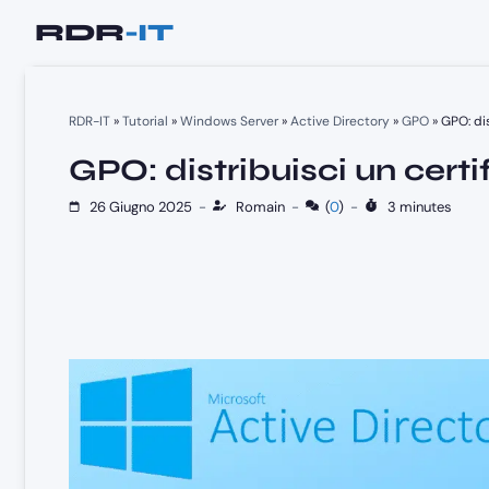
Vai
al
contenuto
RDR-IT
»
Tutorial
»
Windows Server
»
Active Directory
»
GPO
»
GPO: dis
GPO: distribuisci un certi
26 Giugno 2025
-
Romain
-
(
0
)
-
3 minutes