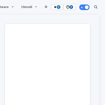
ftware
Utensili
⚙️
★
🕐
0
0