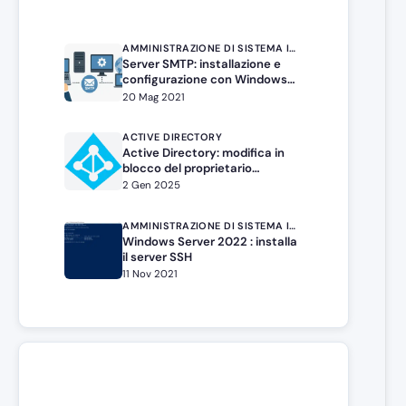
AMMINISTRAZIONE DI SISTEMA IN WINDOWS SERVER
Server SMTP: installazione e
configurazione con Windows
Server
20 Mag 2021
ACTIVE DIRECTORY
Active Directory: modifica in
blocco del proprietario
dell’oggetto
2 Gen 2025
AMMINISTRAZIONE DI SISTEMA IN WINDOWS SERVER
Windows Server 2022 : installa
il server SSH
11 Nov 2021