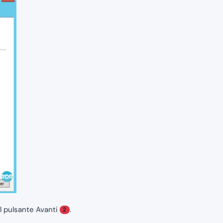
ul pulsante Avanti
.
2