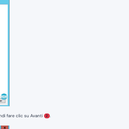
indi fare clic su Avanti
.
2