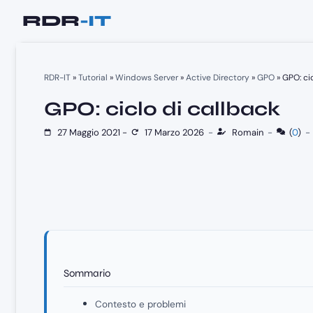
Vai
al
contenuto
RDR-IT
»
Tutorial
»
Windows Server
»
Active Directory
»
GPO
»
GPO: ci
GPO: ciclo di callback
27 Maggio 2021
-
17 Marzo 2026
-
Romain
-
(
0
)
Sommario
Contesto e problemi