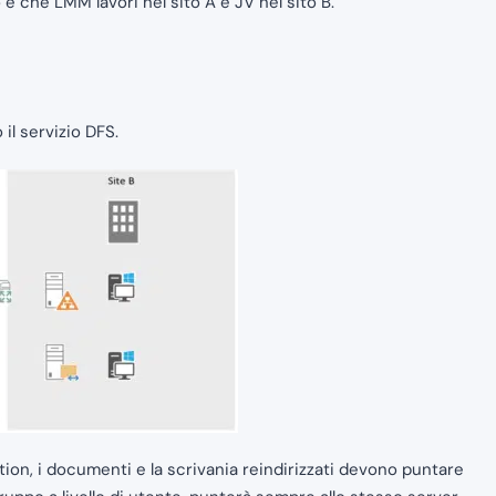
e che LMM lavori nel sito A e JV nel sito B.
 il servizio DFS.
on, i documenti e la scrivania reindirizzati devono puntare