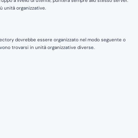
gruppo a livello di utente, punterà sempre allo stesso server.
 unità organizzative.
 Directory dovrebbe essere organizzato nel modo seguente o
evono trovarsi in unità organizzative diverse.