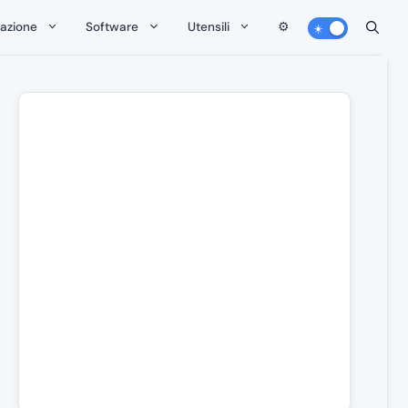
zazione
Software
Utensili
⚙️