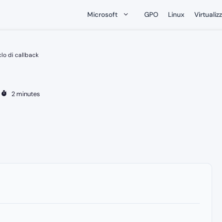
Microsoft
GPO
Linux
Virtualiz
clo di callback
-
2 minutes