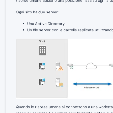
risorse umane abbiano una posizione fissa su ogni sito 
Ogni sito ha due server:
Una Active Directory
Un file server con le cartelle replicate utilizzando
Quando le risorse umane si connettono a una workstati