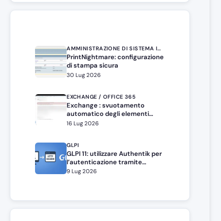
AMMINISTRAZIONE DI SISTEMA IN WINDOWS SERVER
PrintNightmare: configurazione
di stampa sicura
30 Lug 2026
EXCHANGE / OFFICE 365
Exchange : svuotamento
automatico degli elementi
eliminati
16 Lug 2026
GLPI
GLPI 11: utilizzare Authentik per
l’autenticazione tramite
intestazione HTTP
9 Lug 2026