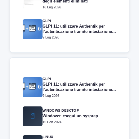
degli elementi eliminati
16 Lug 2026
GLPI
GLPI 11: utilizzare Authentik per
l’autenticazione tramite intestazione
HTTP
9 Lug 2026
GLPI
GLPI 11: utilizzare Authentik per
l’autenticazione tramite intestazione
HTTP
9 Lug 2026
WINDOWS DESKTOP
📄
Windows: esegui un sysprep
15 Feb 2024
LINUX