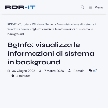
Vai
Menu
al
contenuto
RDR-IT
»
Tutorial
»
Windows Server
»
Amministrazione di sistema in
Windows Server
»
BgInfo: visualizza le informazioni di sistema in
background
BgInfo: visualizza le
informazioni di sistema
in background
30 Giugno 2022
-
17 Marzo 2026
-
Romain
-
(
0
)
-
4 minutes