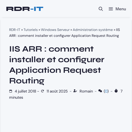
Aller
Menu
au
contenu
RDR-IT
»
Tutoriels
»
Windows Serveur
»
Administration système
»
IIS
ARR : comment installer et configurer Application Request Routing
IIS ARR : comment
installer et configurer
Application Request
Routing
4 juillet 2018
-
11 août 2025
-
Romain
-
(
0
)
-
7
minutes