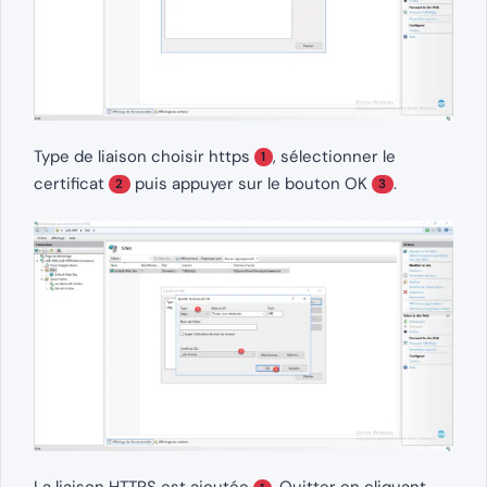
Type de liaison choisir https
, sélectionner le
1
certificat
puis appuyer sur le bouton OK
.
2
3
La liaison HTTPS est ajoutée
. Quitter en cliquant