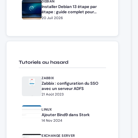
DEBIAN
Installer Debian 13 étape par
étape : guide complet pour
débutants et administrateurs
20 Juil 2026
Tutoriels au hasard
ZABBIX
Zabbix : configuration du SSO
avec un serveur ADFS
21 Août 2023
LINUX
Ajouter Bind9 dans Stork
14 Nov 2024
EXCHANGE SERVER