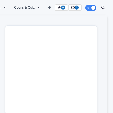
s
Cours & Quiz
⚙️
★
🕐
0
0