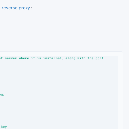
n
reverse proxy
:
t server where it is installed, along with the port
