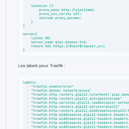
    location /{

        proxy_pass http://glpi11web;

        proxy_ssl_verify off;

        include proxy_params;

    }

}

server{

    listen 80;

    server_name glpi.domain.tld;

    return 301 https://$host$request_uri;

}
Les labels pour Traefik :
labels:

  - "traefik.enable=true"

  - "traefik.docker.network=proxy"

  - "traefik.http.routers.glpi11.rule=Host(`glpi.domain.tld`)"

  - "traefik.http.routers.glpi11.entrypoints=web"

  - "traefik.http.services.glpi11.loadbalancer.server.port=80"

  - "traefik.http.routers.glpi11.service=glpi11"

  - "traefik.http.routers.glpi11.middlewares=glpi11-headers"

  - "traefik.http.middlewares.glpi11-headers.headers.sslProxyHeaders.X-Forwarded-Proto=https"

  - "traefik.http.middlewares.glpi11-headers.headers.sslProxyHeaders.X-Forwarded-For=true"

  - "traefik.http.middlewares.glpi11-headers.headers.sslProxyHeaders.X-Real-Ip=true"

  - "traefik.http.middlewares.glpi11-headers.headers.sslProxyHeaders.X-Forwarded-Port=443"
