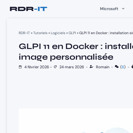
Aller
Microsoft
au
contenu
RDR-IT
»
Tutoriels
»
Logiciels
»
GLPI
»
GLPI 11 en Docker : installatio
GLPI 11 en Docker : insta
image personnalisée
4 février 2026
-
24 mars 2026
-
Romain
-
(
6
)
-