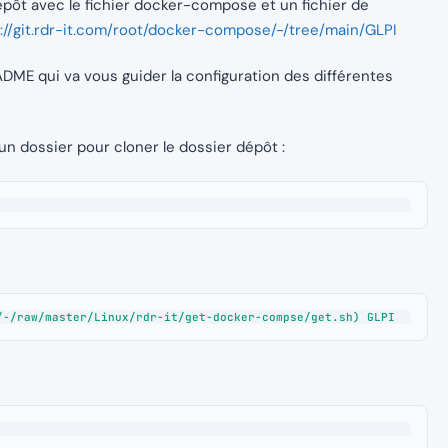
dépôt avec le fichier docker-compose et un fichier de
://git.rdr-it.com/root/docker-compose/-/tree/main/GLPI
EADME qui va vous guider la configuration des différentes
n dossier pour cloner le dossier dépôt :
/-/raw/master/Linux/rdr-it/get-docker-compse/get.sh) GLPI