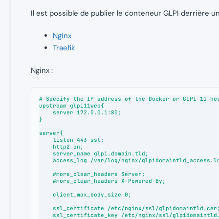
Il est possible de publier le conteneur GLPI derrière u
Nginx
Traefik
Nginx :
# Specify the IP address of the Docker or GLPI 11 hos
upstream glpi11web{

    server 172.0.0.1:80;

}

server{

    listen 443 ssl;

    http2 on;

    server_name glpi.domain.tld;

    access_log /var/log/nginx/glpidomaintld_access.log;

    #more_clear_headers Server;

    #more_clear_headers X-Powered-By;

    client_max_body_size 0;

    ssl_certificate /etc/nginx/ssl/glpidomaintld.cer;

    ssl_certificate_key /etc/nginx/ssl/glpidomaintld.key
