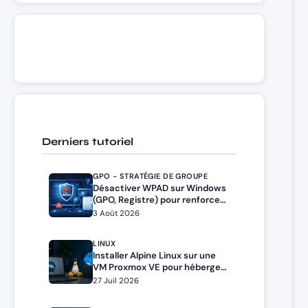
Derniers tutoriel
GPO - STRATÉGIE DE GROUPE
Désactiver WPAD sur Windows
(GPO, Registre) pour renforcer
la sécurité
3 Août 2026
LINUX
Installer Alpine Linux sur une
VM Proxmox VE pour héberger
Docker et Docker Compose
27 Juil 2026