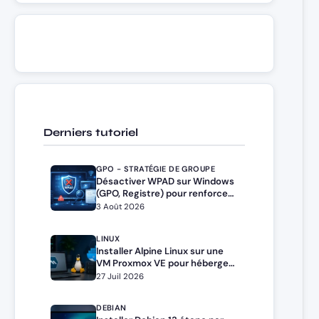
Derniers tutoriel
GPO - STRATÉGIE DE GROUPE
Désactiver WPAD sur Windows
(GPO, Registre) pour renforcer
la sécurité
3 Août 2026
LINUX
Installer Alpine Linux sur une
VM Proxmox VE pour héberger
Docker et Docker Compose
27 Juil 2026
DEBIAN