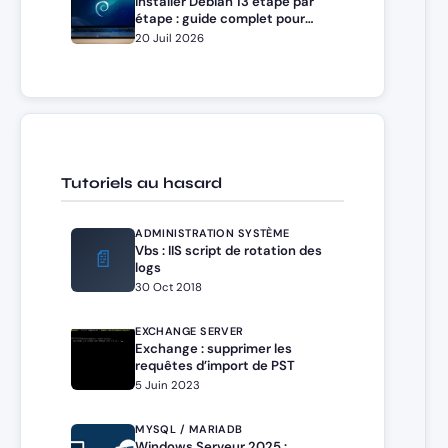
Installer Debian 13 étape par
étape : guide complet pour
débutants et administrateurs
20 Juil 2026
Tutoriels au hasard
ADMINISTRATION SYSTÈME
Vbs : IIS script de rotation des
📄
logs
30 Oct 2018
EXCHANGE SERVER
Exchange : supprimer les
requêtes d’import de PST
5 Juin 2023
MYSQL / MARIADB
Windows Serveur 2025 :