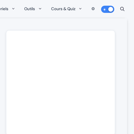
riels
Outils
Cours & Quiz
⚙️