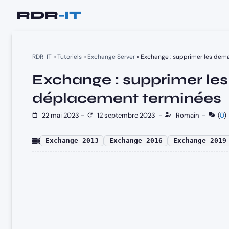
Aller
au
contenu
RDR-IT
»
Tutoriels
»
Exchange Server
»
Exchange : supprimer les de
Exchange : supprimer l
déplacement terminées
22 mai 2023
-
12 septembre 2023
-
Romain
-
(
0
)
Exchange 2013
Exchange 2016
Exchange 2019