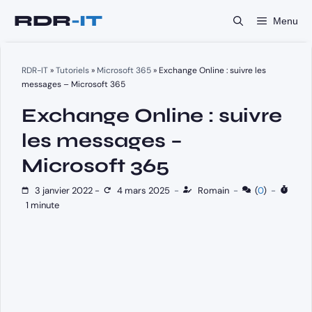
Aller
Menu
au
contenu
RDR-IT
»
Tutoriels
»
Microsoft 365
»
Exchange Online : suivre les
messages – Microsoft 365
Exchange Online : suivre
les messages –
Microsoft 365
3 janvier 2022
-
4 mars 2025
-
Romain
-
(
0
)
-
1 minute