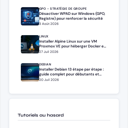
GPO - STRATÉGIE DE GROUPE
Désactiver WPAD sur Windows (GPO,
Registre) pour renforcer la sécurité
3 Août 2026
LINUX
Installer Alpine Linux sur une VM
Proxmox VE pour héberger Docker et
Docker Compose
27 Juil 2026
DEBIAN
Installer Debian 13 étape par étape :
guide complet pour débutants et
administrateurs
20 Juil 2026
Tutoriels au hasard