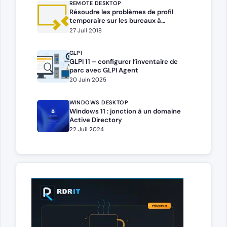
REMOTE DESKTOP
Résoudre les problèmes de profil
temporaire sur les bureaux à
distance RDS/TSE
27 Juil 2018
GLPI
GLPI 11 – configurer l’inventaire de
parc avec GLPI Agent
20 Juin 2025
WINDOWS DESKTOP
Windows 11 : jonction à un domaine
Active Directory
22 Juil 2024