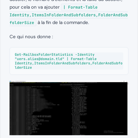
pour cela on va ajouter
| Format-Table
Identity,ItemsInFolderAndSubfolders,FolderAndSub
à la fin de la commande.
folderSize
Ce qui nous donne :
Get-MailboxFolderStatistics -Identity 
"
uers.alias@domain.tld
" | Format-Table 
Identity,ItemsInFolderAndSubfolders,FolderAndSubfo
lderSize