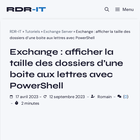
Aller
Menu
au
contenu
RDR-IT
»
Tutoriels
»
Exchange Server
»
Exchange : afficher la taille des
dossiers d’une boite aux lettres avec PowerShell
Exchange : afficher la
taille des dossiers d’une
boite aux lettres avec
PowerShell
17 avril 2023
-
12 septembre 2023
-
Romain
-
(
0
)
-
2 minutes