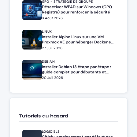
GPO - STRATÉGIE DE GROUPE
Désactiver WPAD sur Windows (GPO,
Registre) pour renforcer la sécurité
3 Août 2026
LINUX
Installer Alpine Linux sur une VM
Proxmox VE pour héberger Docker et
Docker Compose
27 Juil 2026
DEBIAN
Installer Debian 13 étape par étape :
guide complet pour débutants et
administrateurs
20 Juil 2026
Tutoriels au hasard
LOGICIELS
Gitlab : emplacement par défaut des