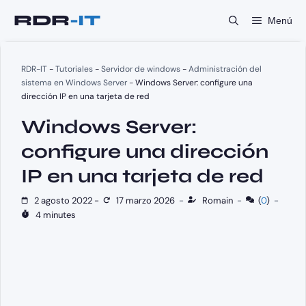
Saltar
Menú
al
contenido
RDR-IT
-
Tutoriales
-
Servidor de windows
-
Administración del
sistema en Windows Server
-
Windows Server: configure una
dirección IP en una tarjeta de red
Windows Server:
configure una dirección
IP en una tarjeta de red
2 agosto 2022
-
17 marzo 2026
-
Romain
-
(
0
)
-
4 minutes