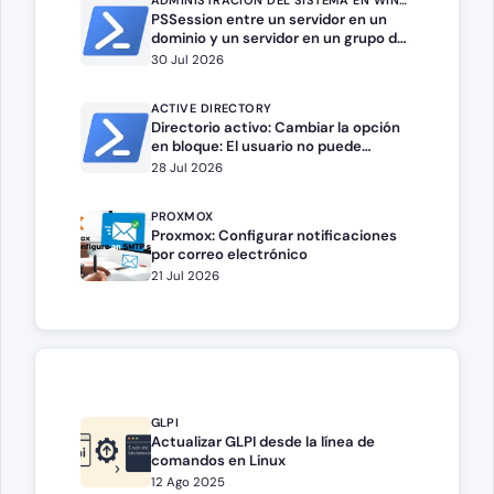
ADMINISTRACIÓN DEL SISTEMA EN WINDOWS SERVER
PSSession entre un servidor en un
dominio y un servidor en un grupo de
trabajo.
30 Jul 2026
ACTIVE DIRECTORY
Directorio activo: Cambiar la opción
en bloque: El usuario no puede
cambiar la contraseña
28 Jul 2026
PROXMOX
Proxmox: Configurar notificaciones
por correo electrónico
21 Jul 2026
GLPI
Actualizar GLPI desde la línea de
comandos en Linux
12 Ago 2025