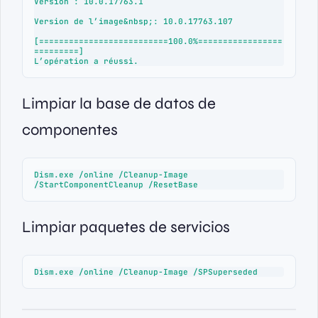
Version : 10.0.17763.1

Version de l’image&nbsp;: 10.0.17763.107

[==========================100.0%=================
=========]

L’opération a réussi.
Limpiar la base de datos de
componentes
Dism.exe /online /Cleanup-Image 
/StartComponentCleanup /ResetBase
Limpiar paquetes de servicios
Dism.exe /online /Cleanup-Image /SPSuperseded