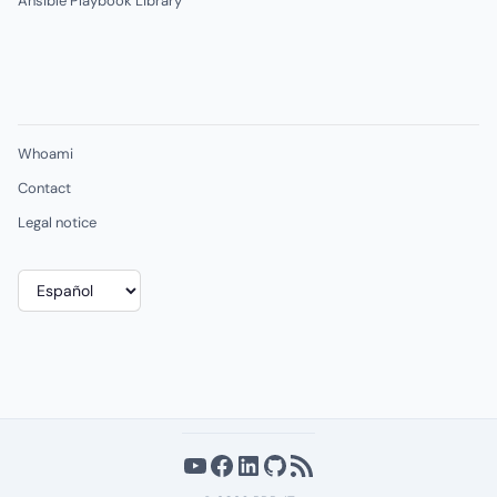
Ansible Playbook Library
Whoami
Contact
Legal notice
Elegir
un
idioma
YouTube
Facebook
LinkedIn
GitHub
Feed RSS