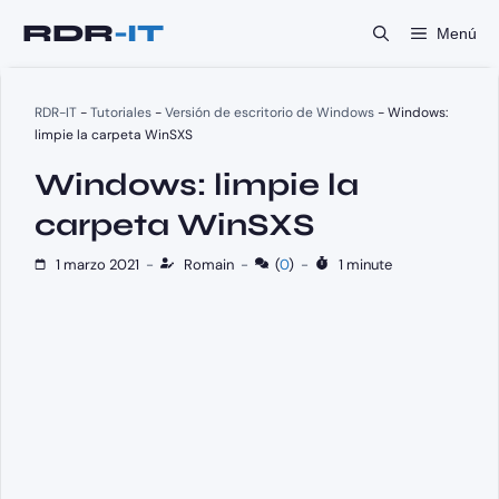
Saltar
Menú
al
contenido
RDR-IT
-
Tutoriales
-
Versión de escritorio de Windows
-
Windows:
limpie la carpeta WinSXS
Windows: limpie la
carpeta WinSXS
1 marzo 2021
-
Romain
-
(
0
)
-
1 minute