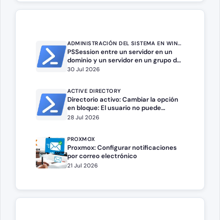
ADMINISTRACIÓN DEL SISTEMA EN WINDOWS SERVER
PSSession entre un servidor en un
dominio y un servidor en un grupo de
trabajo.
30 Jul 2026
ACTIVE DIRECTORY
Directorio activo: Cambiar la opción
en bloque: El usuario no puede
cambiar la contraseña
28 Jul 2026
PROXMOX
Proxmox: Configurar notificaciones
por correo electrónico
21 Jul 2026