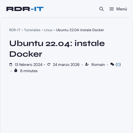
Saltar
Menú
al
contenido
RDR-IT
-
Tutoriales
-
Linux
-
Ubuntu 22.04: instale Docker
Ubuntu 22.04: instale
Docker
13 febrero 2024
-
24 marzo 2026
-
Romain
-
(
0
)
-
6 minutes