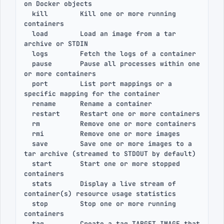
on Docker objects

  kill        Kill one or more running 
containers

  load        Load an image from a tar 
archive or STDIN

  logs        Fetch the logs of a container

  pause       Pause all processes within one 
or more containers

  port        List port mappings or a 
specific mapping for the container

  rename      Rename a container

  restart     Restart one or more containers

  rm          Remove one or more containers

  rmi         Remove one or more images

  save        Save one or more images to a 
tar archive (streamed to STDOUT by default)

  start       Start one or more stopped 
containers

  stats       Display a live stream of 
container(s) resource usage statistics

  stop        Stop one or more running 
containers

  tag         Create a tag TARGET_IMAGE that 