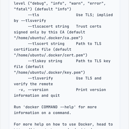
level ("debug", "info", "warn", "error", 
"fatal") (default "info")

      --tls                Use TLS; implied 
by --tlsverify

      --tlscacert string   Trust certs 
signed only by this CA (default 
"/home/ubuntu/.docker/ca.pem")

      --tlscert string     Path to TLS 
certificate file (default 
"/home/ubuntu/.docker/cert.pem")

      --tlskey string      Path to TLS key 
file (default 
"/home/ubuntu/.docker/key.pem")

      --tlsverify          Use TLS and 
verify the remote

  -v, --version            Print version 
information and quit

Run 'docker COMMAND --help' for more 
information on a command.

For more help on how to use Docker, head to 