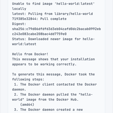
Unable to find image 'hello-world:latest' 
locally

latest: Pulling from library/hello-world

719385e32844: Pull complete

Digest: 
sha256:c79d06dfdfd3d3eb04cafd0dc2bacab0992eb
c243e083cabe208bac4dd7759e0

Status: Downloaded newer image for hello-
world:latest

Hello from Docker!

This message shows that your installation 
appears to be working correctly.

To generate this message, Docker took the 
following steps:

 1. The Docker client contacted the Docker 
daemon.

 2. The Docker daemon pulled the "hello-
world" image from the Docker Hub.

    (amd64)

 3. The Docker daemon created a new 