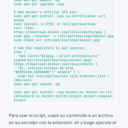
sudo apt-get upgrade -yqq

# Add Docker's official GPG key:

sudo apt-get install -yqq ca-certificates curl 
gnupg

sudo install -m 0755 -d /etc/apt/keyrings

curl -fsSL 
https://download.docker.com/linux/ubuntu/gpg | 
sudo gpg --dearmor -o /etc/apt/keyrings/docker.gpg

sudo chmod a+r /etc/apt/keyrings/docker.gpg

# Add the repository to Apt sources:

echo \

  "deb [arch="$(dpkg --print-architecture)" 
signed-by=/etc/apt/keyrings/docker.gpg] 
https://download.docker.com/linux/ubuntu \

  "$(. /etc/os-release && echo 
"$VERSION_CODENAME")" stable" | \

  sudo tee /etc/apt/sources.list.d/docker.list > 
/dev/null

sudo apt-get update -qq

sudo apt-get install -yqq docker-ce docker-ce-cli 
containerd.io docker-buildx-plugin docker-compose-
plugin
Para usar el script, copie su contenido a un archivo
en su servidor con la extensión .sh y luego ejecute el