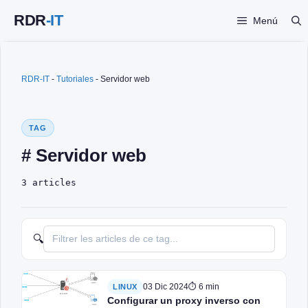
Saltar
Menú
al
contenido
RDR-IT
-
Tutoriales
-
Servidor web
TAG
# Servidor web
3 articles
🔍
03 Dic 2024
⏱ 6 min
LINUX
Configurar un proxy inverso con