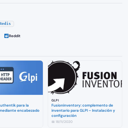
Redis
Reddit
GLPI
 Authentik para la
Fusioninventory: complemento de
 mediante encabezado
inventario para GLPI – Instalación y
configuración
📅 18/11/2020