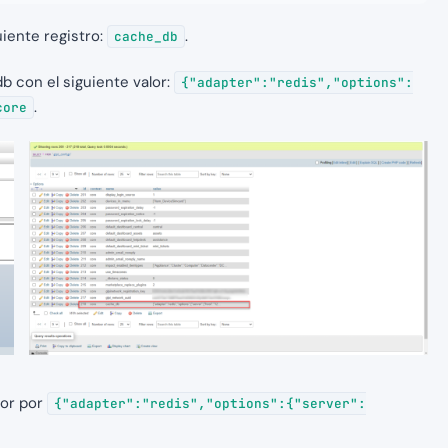
uiente registro:
.
cache_db
b con el siguiente valor:
{"adapter":"redis","options":
.
core
lor por
{"adapter":"redis","options":{"server":