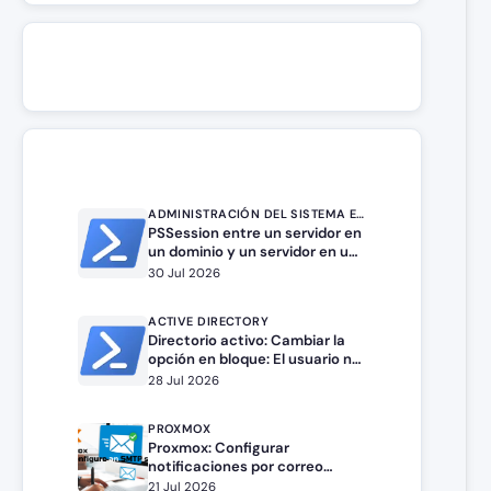
ADMINISTRACIÓN DEL SISTEMA EN WINDOWS SERVER
PSSession entre un servidor en
un dominio y un servidor en un
grupo de trabajo.
30 Jul 2026
ACTIVE DIRECTORY
Directorio activo: Cambiar la
opción en bloque: El usuario no
puede cambiar la contraseña
28 Jul 2026
PROXMOX
Proxmox: Configurar
notificaciones por correo
electrónico
21 Jul 2026