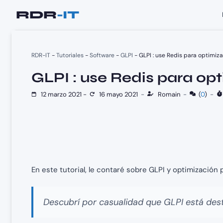
Saltar
al
contenido
RDR-IT
-
Tutoriales
-
Software
-
GLPI
-
GLPI : use Redis para optimiza
GLPI : use Redis para opt
12 marzo 2021
-
16 mayo 2021
-
Romain
-
(
0
)
-
En este tutorial, le contaré sobre GLPI y optimización
Descubrí por casualidad que GLPI está dest