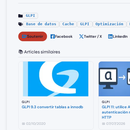
GLPI
Base de datos
Cache
GLPI
Optimización
Soutenir
Facebook
Twitter / X
LinkedIn
📚 Articles similaires
GLPI
GLPI
GLPI 9.3 convertir tablas a innodb
GLPI 11: utilice
autenticación
HTTP
📅 02/10/2020
📅 07/07/2026