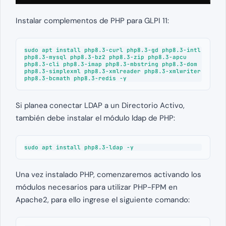
Instalar complementos de PHP para GLPI 11:
sudo apt install php8.3-curl php8.3-gd php8.3-intl 
php8.3-mysql php8.3-bz2 php8.3-zip php8.3-apcu 
php8.3-cli php8.3-imap php8.3-mbstring php8.3-dom 
php8.3-simplexml php8.3-xmlreader php8.3-xmlwriter 
php8.3-bcmath php8.3-redis -y
Si planea conectar LDAP a un Directorio Activo,
también debe instalar el módulo ldap de PHP:
sudo apt install php8.3-ldap -y
Una vez instalado PHP, comenzaremos activando los
módulos necesarios para utilizar PHP-FPM en
Apache2, para ello ingrese el siguiente comando: