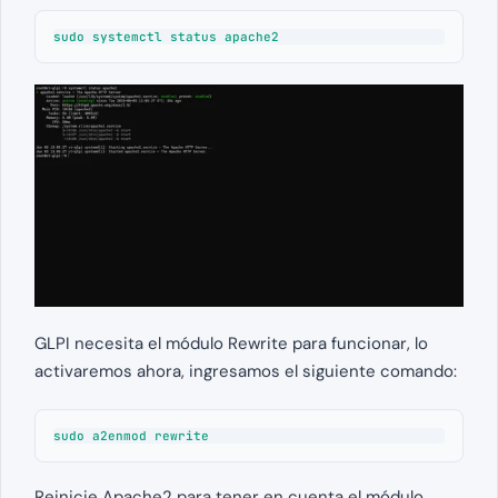
sudo systemctl status apache2
GLPI necesita el módulo Rewrite para funcionar, lo
activaremos ahora, ingresamos el siguiente comando:
sudo a2enmod rewrite
Reinicie Apache2 para tener en cuenta el módulo