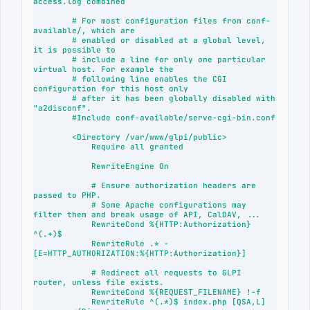
access.log combined

        # For most configuration files from conf-
available/, which are

        # enabled or disabled at a global level, 
it is possible to

        # include a line for only one particular 
virtual host. For example the

        # following line enables the CGI 
configuration for this host only

        # after it has been globally disabled with 
"a2disconf".

        #Include conf-available/serve-cgi-bin.conf

        <Directory /var/www/glpi/public>

            Require all granted

            RewriteEngine On

            # Ensure authorization headers are 
passed to PHP.

            # Some Apache configurations may 
filter them and break usage of API, CalDAV, ...

            RewriteCond %{HTTP:Authorization} 
^(.+)$

            RewriteRule .* - 
[E=HTTP_AUTHORIZATION:%{HTTP:Authorization}]

            # Redirect all requests to GLPI 
router, unless file exists.

            RewriteCond %{REQUEST_FILENAME} !-f

            RewriteRule ^(.*)$ index.php [QSA,L]
