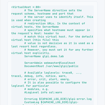
<VirtualHost *:80>

        # The ServerName directive sets the 
request scheme, hostname and port that

        # the server uses to identify itself. This 
is used when creating

        # redirection URLs. In the context of 
virtual hosts, the ServerName

        # specifies what hostname must appear in 
the request's Host: header to

        # match this virtual host. For the default 
virtual host (this file) this

        # value is not decisive as it is used as a 
last resort host regardless.

        # However, you must set it for any further 
virtual host explicitly.

        ServerName glpi.demo.lab

        ServerAdmin webmaster@localhost

        DocumentRoot /var/www/glpi/public

        # Available loglevels: trace8, ..., 
trace1, debug, info, notice, warn,

        # error, crit, alert, emerg.

        # It is also possible to configure the 
loglevel for particular

        # modules, e.g.

        #LogLevel info ssl:warn

        ErrorLog ${APACHE_LOG_DIR}/glpi-error.log

        CustomLog ${APACHE_LOG_DIR}/glpi-