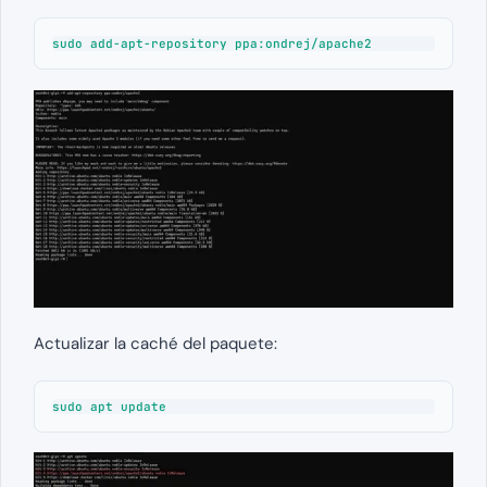
sudo add-apt-repository ppa:ondrej/apache2
Actualizar la caché del paquete:
sudo apt update