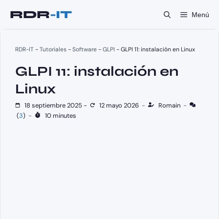
Saltar
Menú
al
contenido
RDR-IT
-
Tutoriales
-
Software
-
GLPI
-
GLPI 11: instalación en Linux
GLPI 11: instalación en
Linux
18 septiembre 2025
-
12 mayo 2026
-
Romain
-
(
3
)
-
10 minutes