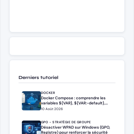
Derniers tutoriel
DOCKER
Docker Compose : comprendre les
variables ${VAR}, ${VAR:-default},
${VAR:?error} dans docker-
10 Août 2026
compose.yml
GPO - STRATÉGIE DE GROUPE
Désactiver WPAD sur Windows (GPO,
Registre) pour renforcer la sécurité