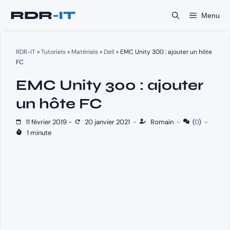
Aller
Menu
au
contenu
RDR-IT
»
Tutoriels
»
Matériels
»
Dell
»
EMC Unity 300 : ajouter un hôte
FC
EMC Unity 300 : ajouter
un hôte FC
11 février 2019
-
20 janvier 2021
-
Romain
-
(
0
)
-
1 minute