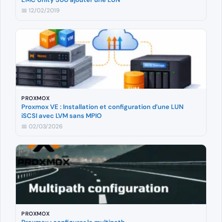
📅 12/02/2019
PROXMOX
Proxmox VE : Installation et configuration d’une LUN
iSCSI avec LVM sans MPIO
📅 02/03/2026
PROXMOX