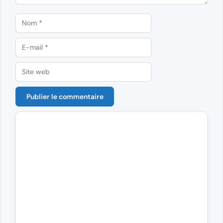
Nom
E-
mail
Site
web