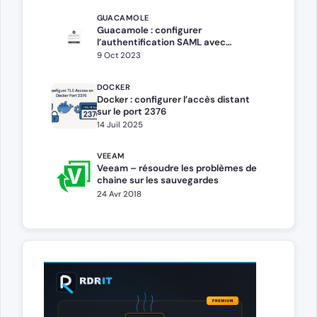
GUACAMOLE
Guacamole : configurer
l’authentification SAML avec
Windows ADFS
9 Oct 2023
DOCKER
Docker : configurer l’accès distant
sur le port 2376
14 Juil 2025
VEEAM
Veeam – résoudre les problèmes de
chaine sur les sauvegardes
24 Avr 2018