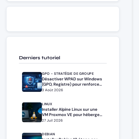
Derniers tutoriel
GPO - STRATÉGIE DE GROUPE
Désactiver WPAD sur Windows
(GPO, Registre) pour renforcer
la sécurité
3 Août 2026
LINUX
Installer Alpine Linux sur une
VM Proxmox VE pour héberger
Docker et Docker Compose
27 Juil 2026
DEBIAN