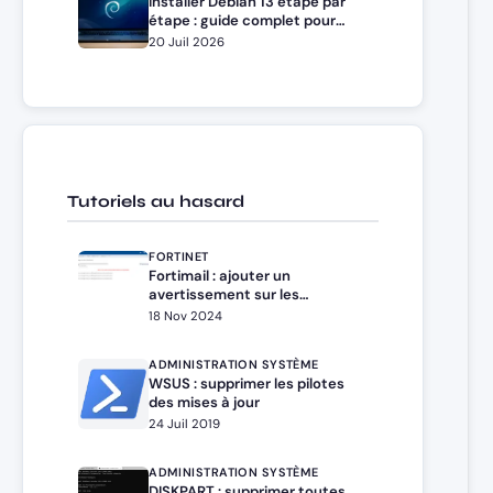
Installer Debian 13 étape par
étape : guide complet pour
débutants et administrateurs
20 Juil 2026
Tutoriels au hasard
FORTINET
Fortimail : ajouter un
avertissement sur les
messages entrants
18 Nov 2024
ADMINISTRATION SYSTÈME
WSUS : supprimer les pilotes
des mises à jour
24 Juil 2019
ADMINISTRATION SYSTÈME
DISKPART : supprimer toutes