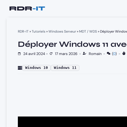
Aller
au
contenu
RDR-IT
»
Tutoriels
»
Windows Serveur
»
MDT / WDS
»
Déployer Window
Déployer Windows 11 av
24 avril 2024
-
17 mars 2026
-
Romain
-
(
0
)
-
Windows 10
Windows 11