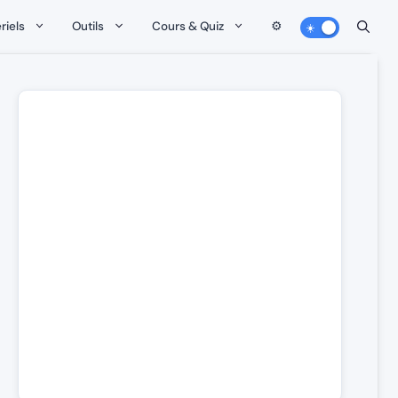
riels
Outils
Cours & Quiz
⚙️