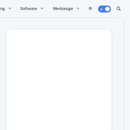
ung
Software
Werkzeuge
⚙️