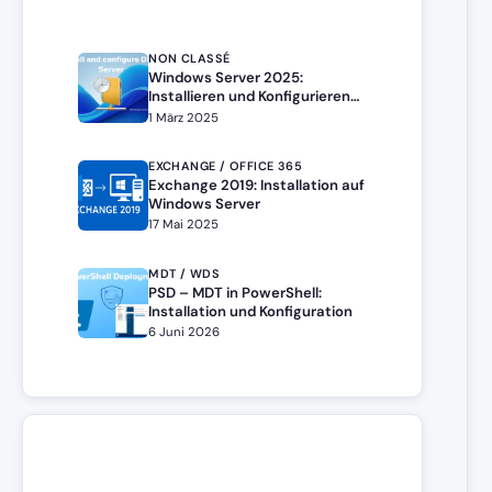
NON CLASSÉ
Windows Server 2025:
Installieren und Konfigurieren
eines DHCP-Servers
1 März 2025
EXCHANGE / OFFICE 365
Exchange 2019: Installation auf
Windows Server
17 Mai 2025
MDT / WDS
PSD – MDT in PowerShell:
Installation und Konfiguration
6 Juni 2026