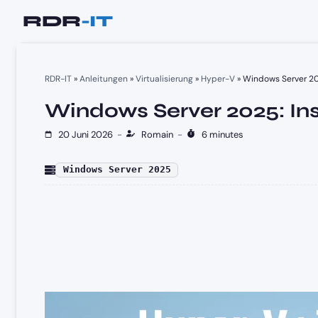
Zum
Inhalt
springen
RDR-IT
»
Anleitungen
»
Virtualisierung
»
Hyper-V
»
Windows Server 202
Windows Server 2025: Ins
20 Juni 2026
-
Romain
-
6 minutes
Windows Server 2025