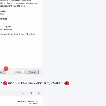
n“
und klicken Sie dann auf „Weiter“
.
1
2