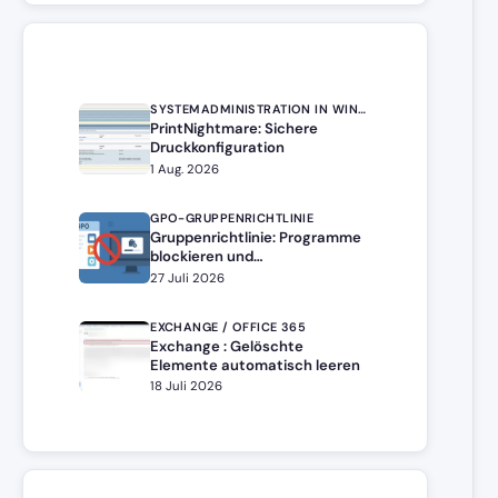
SYSTEMADMINISTRATION IN WINDOWS SERVER
PrintNightmare: Sichere
Druckkonfiguration
1 Aug. 2026
GPO-GRUPPENRICHTLINIE
Gruppenrichtlinie: Programme
blockieren und
Softwareinstallation
27 Juli 2026
verhindern –
Softwarebeschränkung
EXCHANGE / OFFICE 365
Exchange : Gelöschte
Elemente automatisch leeren
18 Juli 2026