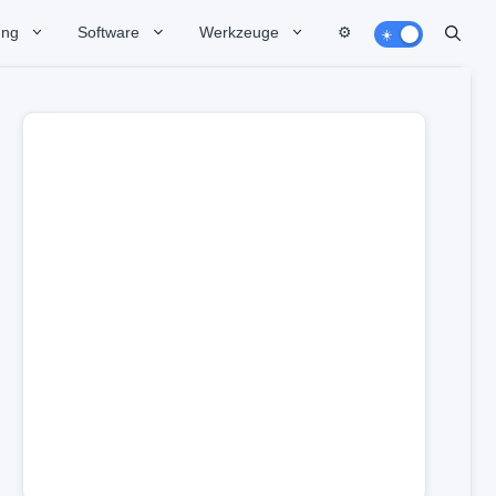
ung
Software
Werkzeuge
⚙️