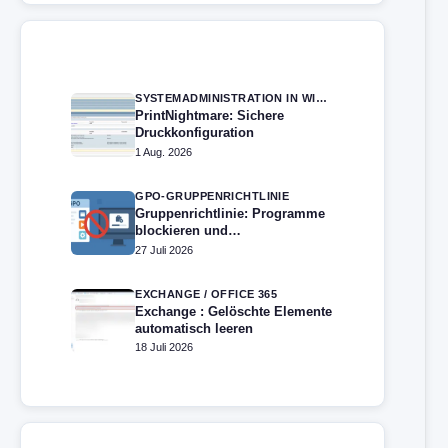
SYSTEMADMINISTRATION IN WINDOWS SERVER
PrintNightmare: Sichere
Druckkonfiguration
1 Aug. 2026
GPO-GRUPPENRICHTLINIE
Gruppenrichtlinie: Programme
blockieren und
Softwareinstallation verhindern
27 Juli 2026
– Softwarebeschränkung
EXCHANGE / OFFICE 365
Exchange : Gelöschte Elemente
automatisch leeren
18 Juli 2026