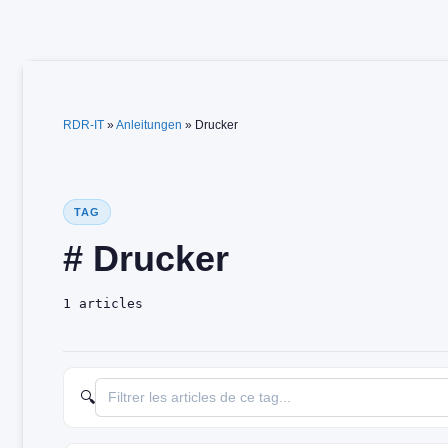
Zum
Inhalt
springen
RDR-IT
»
Anleitungen
»
Drucker
TAG
# Drucker
1 articles
🔍