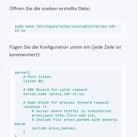
Öffnen Sie die soeben erstellte Datei:
sudo nano /etc/nginx/sites-available/rproxy-rdr-
it-io
Fügen Sie die Konfiguration unten ein (jede Zeile ist
kommentiert):
server{

    # Port listen

    listen 80;

    # DNS Record for catch request

    server_name rproxy.rdr-it.io;

    # Open block for process forward request

    location /{

        # Server where traffic is transferred

        proxy_pass http://srv-web-iis;

        # Include file proxy_params with general 
param

        include proxy_params;

    }

}