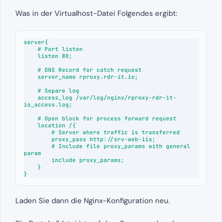
Was in der Virtualhost-Datei Folgendes ergibt:
server{

    # Port listen

    listen 80;

    # DNS Record for catch request

    server_name rproxy.rdr-it.io;

    # Separe log

    access_log /var/log/nginx/rproxy-rdr-it-
io_access.log;

    # Open block for process forward request

    location /{

        # Server where traffic is transferred

        proxy_pass http://srv-web-iis;

        # Include file proxy_params with general 
param

        include proxy_params;

    }

}
Laden Sie dann die Nginx-Konfiguration neu.