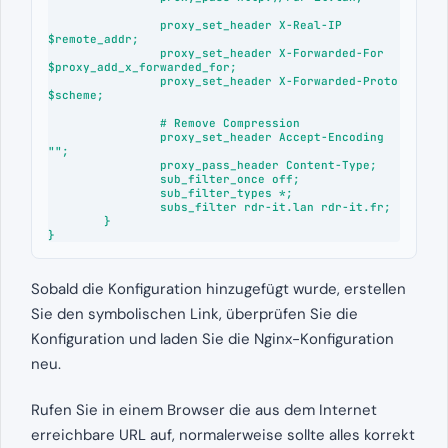
                proxy_set_header X-Real-IP 
$remote_addr;

                proxy_set_header X-Forwarded-For 
$proxy_add_x_forwarded_for;

                proxy_set_header X-Forwarded-Proto 
$scheme;

                # Remove Compression

                proxy_set_header Accept-Encoding 
"";

                proxy_pass_header Content-Type;

                sub_filter_once off;

                sub_filter_types *;

                subs_filter rdr-it.lan rdr-it.fr;

        }

}
Sobald die Konfiguration hinzugefügt wurde, erstellen
Sie den symbolischen Link, überprüfen Sie die
Konfiguration und laden Sie die Nginx-Konfiguration
neu.
Rufen Sie in einem Browser die aus dem Internet
erreichbare URL auf, normalerweise sollte alles korrekt