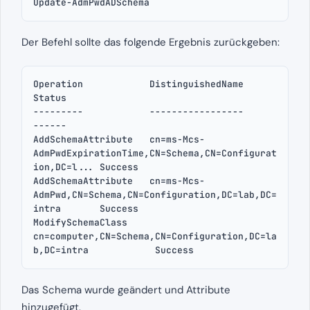
Update-AdmPwdADSchema
Der Befehl sollte das folgende Ergebnis zurückgeben:
Operation            DistinguishedName                                                 
Status

---------            -----------------                                                 
------

AddSchemaAttribute   cn=ms-Mcs-
AdmPwdExpirationTime,CN=Schema,CN=Configurat
ion,DC=l... Success

AddSchemaAttribute   cn=ms-Mcs-
AdmPwd,CN=Schema,CN=Configuration,DC=lab,DC=
intra       Success

ModifySchemaClass    
cn=computer,CN=Schema,CN=Configuration,DC=la
Das Schema wurde geändert und Attribute
hinzugefügt.