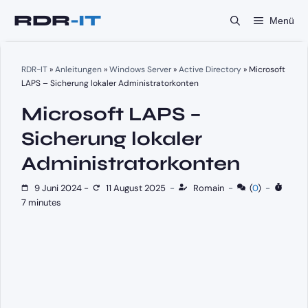
Zum
Menü
Inhalt
springen
RDR-IT
»
Anleitungen
»
Windows Server
»
Active Directory
»
Microsoft
LAPS – Sicherung lokaler Administratorkonten
Microsoft LAPS –
Sicherung lokaler
Administratorkonten
9 Juni 2024
-
11 August 2025
-
Romain
-
(
0
)
-
7 minutes