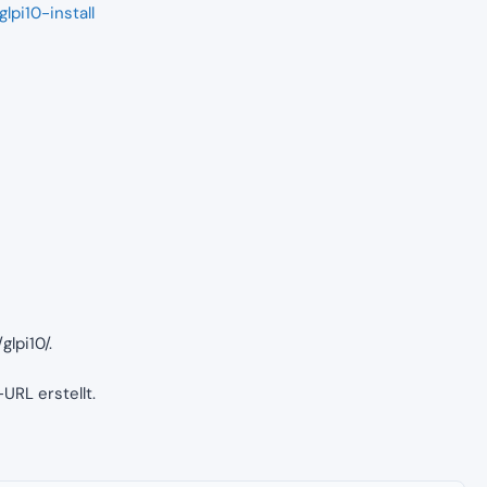
glpi10-install
lpi10/.
URL erstellt.