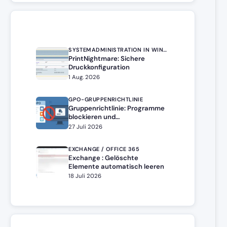
SYSTEMADMINISTRATION IN WINDOWS SERVER
PrintNightmare: Sichere
Druckkonfiguration
1 Aug. 2026
GPO-GRUPPENRICHTLINIE
Gruppenrichtlinie: Programme
blockieren und
Softwareinstallation
27 Juli 2026
verhindern –
Softwarebeschränkung
EXCHANGE / OFFICE 365
Exchange : Gelöschte
Elemente automatisch leeren
18 Juli 2026