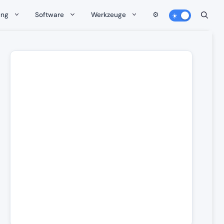
ung
Software
Werkzeuge
⚙️