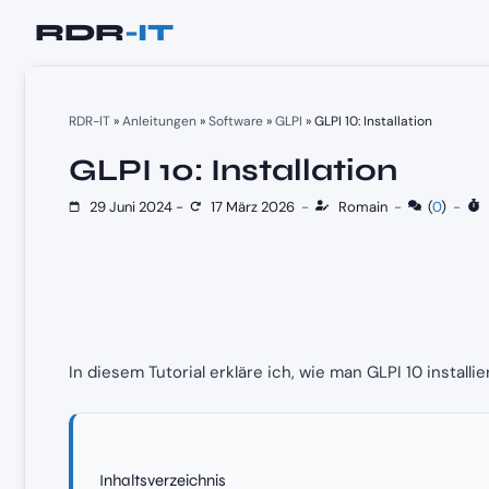
Zum
Inhalt
springen
RDR-IT
»
Anleitungen
»
Software
»
GLPI
»
GLPI 10: Installation
GLPI 10: Installation
29 Juni 2024
-
17 März 2026
-
Romain
-
(
0
)
-
4
In diesem Tutorial erkläre ich, wie man GLPI 10 installier
Inhaltsverzeichnis