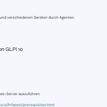
:
 und verschiedenen Geräten durch Agenten.
on GLPI 10
ows-Server auszuführen.
cs.io/fr/latest/prerequisites.html