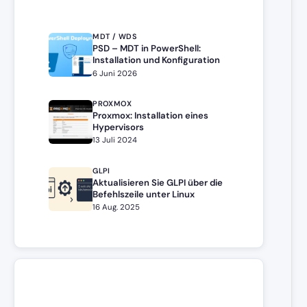
MDT / WDS
PSD – MDT in PowerShell:
Installation und Konfiguration
6 Juni 2026
PROXMOX
Proxmox: Installation eines
Hypervisors
13 Juli 2024
GLPI
Aktualisieren Sie GLPI über die
Befehlszeile unter Linux
16 Aug. 2025