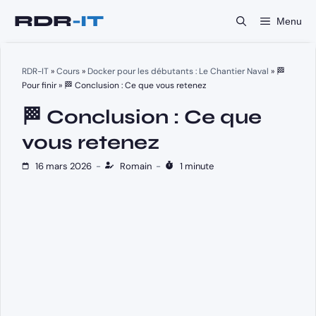
Aller
Menu
au
contenu
RDR-IT
»
Cours
»
Docker pour les débutants : Le Chantier Naval
»
🏁
Pour finir
»
🏁 Conclusion : Ce que vous retenez
🏁 Conclusion : Ce que
vous retenez
16 mars 2026
-
Romain
-
1 minute