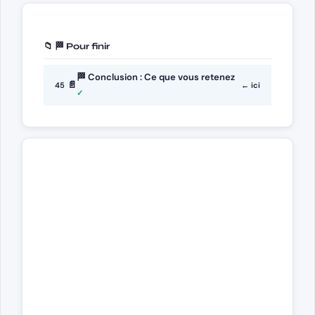
📁 🏁 Pour finir
🏁 Conclusion : Ce que vous retenez
📄
45
← ici