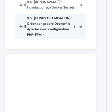
9.4 : [BONUS AVANCÉ] :
📄
43
3
Introduction aux Docker Secrets
9.5 : [BONUS OPTIMISATION] :
Créer son propre Dockerfile
📄
44
5
← ici
Apache avec configuration
PHP-FPM