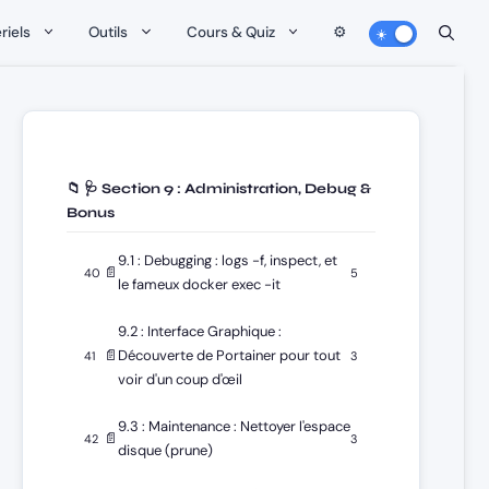
riels
Outils
Cours & Quiz
⚙️
📁 🩺 Section 9 : Administration, Debug &
Bonus
9.1 : Debugging : logs -f, inspect, et
📄
40
5
le fameux docker exec -it
9.2 : Interface Graphique :
📄
Découverte de Portainer pour tout
41
3
voir d'un coup d'œil
9.3 : Maintenance : Nettoyer l'espace
📄
42
3
disque (prune)