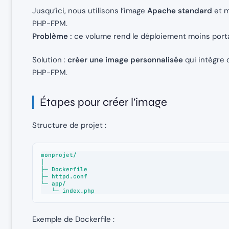
Jusqu’ici, nous utilisons l’image
Apache standard
et m
PHP-FPM.
Problème :
ce volume rend le déploiement moins porta
Solution :
créer une image personnalisée
qui intègre
PHP-FPM.
Étapes pour créer l’image
Structure de projet :
monprojet/

│

├─ Dockerfile

├─ httpd.conf

└─ app/

   └─ index.php
Exemple de Dockerfile :