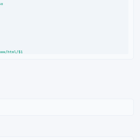
o

www/html/$1