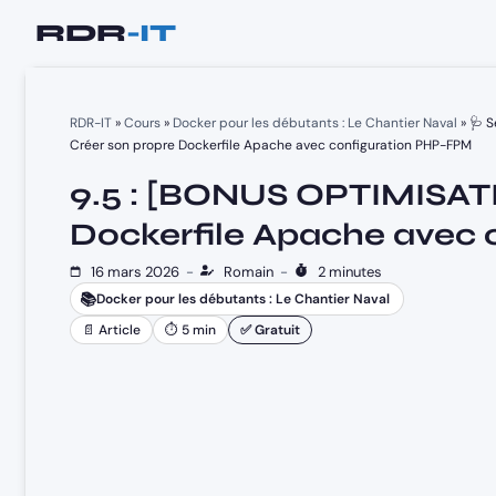
Aller
au
contenu
RDR-IT
»
Cours
»
Docker pour les débutants : Le Chantier Naval
»
🩺 S
Créer son propre Dockerfile Apache avec configuration PHP-FPM
9.5 : [BONUS OPTIMISATI
Dockerfile Apache avec
16 mars 2026
-
Romain
-
2 minutes
📚
Docker pour les débutants : Le Chantier Naval
📄 Article
⏱ 5 min
✅ Gratuit