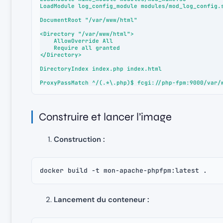
LoadModule log_config_module modules/mod_log_config.s
DocumentRoot "/var/www/html"

<Directory "/var/www/html">

    AllowOverride All

    Require all granted

</Directory>

DirectoryIndex index.php index.html

ProxyPassMatch ^/(.*\.php)$ fcgi://php-fpm:9000/var/
Construire et lancer l’image
Construction :
docker build -t mon-apache-phpfpm:latest .
Lancement du conteneur :