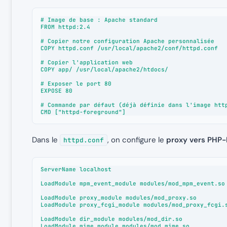
# Image de base : Apache standard

FROM httpd:2.4

# Copier notre configuration Apache personnalisée

COPY httpd.conf /usr/local/apache2/conf/httpd.conf

# Copier l'application web

COPY app/ /usr/local/apache2/htdocs/

# Exposer le port 80

EXPOSE 80

# Commande par défaut (déjà définie dans l'image http
CMD ["httpd-foreground"]
Dans le
, on configure le
proxy vers PHP
httpd.conf
ServerName localhost

LoadModule mpm_event_module modules/mod_mpm_event.so

LoadModule proxy_module modules/mod_proxy.so

LoadModule proxy_fcgi_module modules/mod_proxy_fcgi.s
LoadModule dir_module modules/mod_dir.so

LoadModule mime_module modules/mod_mime.so
