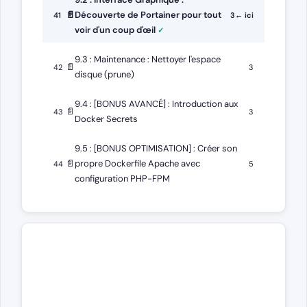
📄
Découverte de Portainer pour tout
41
3
← ici
voir d'un coup d'œil
9.3 : Maintenance : Nettoyer l'espace
📄
42
3
disque (prune)
9.4 : [BONUS AVANCÉ] : Introduction aux
📄
43
3
Docker Secrets
9.5 : [BONUS OPTIMISATION] : Créer son
📄
propre Dockerfile Apache avec
44
5
configuration PHP-FPM