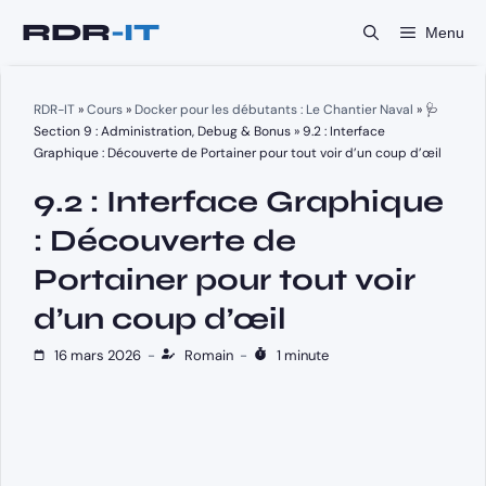
Aller
Menu
au
contenu
RDR-IT
»
Cours
»
Docker pour les débutants : Le Chantier Naval
»
🩺
Section 9 : Administration, Debug & Bonus
»
9.2 : Interface
Graphique : Découverte de Portainer pour tout voir d’un coup d’œil
9.2 : Interface Graphique
: Découverte de
Portainer pour tout voir
d’un coup d’œil
16 mars 2026
-
Romain
-
1 minute