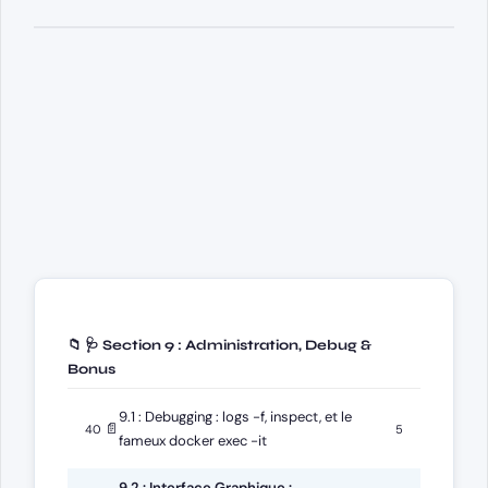
📁 🩺 Section 9 : Administration, Debug &
Bonus
9.1 : Debugging : logs -f, inspect, et le
📄
40
5
fameux docker exec -it
9.2 : Interface Graphique :