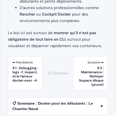
débutants et petits déploiements.
D’autres solutions professionnelles comme
Rancher
ou
Cockpit Docker
pour des
environnements plus complexes.
Le but ici est surtout de
montrer qu’il n’est pas
obligatoire de tout faire en CLI
, surtout pour
visualiser et dépanner rapidement vos conteneurs.
⬅ Précédente
Suivante ➡
9.1 : Debugging :
9.3 :
logs -f, inspect,
Maintenance :
📋 Sommaire
et le fameux
Nettoyer
docker exec -it
l'espace disque
(prune)
📋 Sommaire : Docker pour les débutants : Le
▼
Chantier Naval