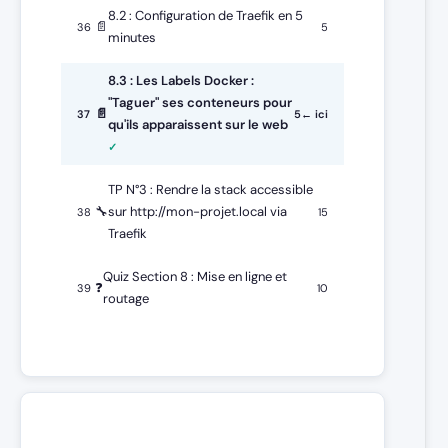
8.2 : Configuration de Traefik en 5
📄
36
5
minutes
8.3 : Les Labels Docker :
"Taguer" ses conteneurs pour
📄
37
5
← ici
qu'ils apparaissent sur le web
TP N°3 : Rendre la stack accessible
🔧
sur http://mon-projet.local via
38
15
Traefik
Quiz Section 8 : Mise en ligne et
❓
39
10
routage