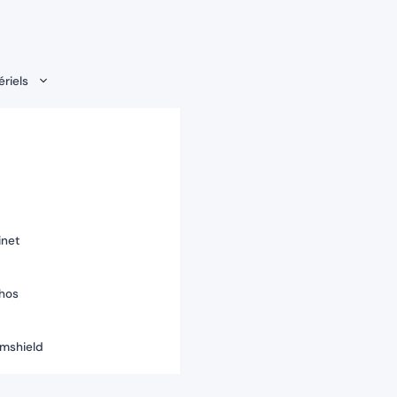
riels
inet
hos
rmshield