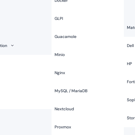
Docker
GLPI
Maté
Guacamole
ation
Dell
Minio
HP
Nginx
Fort
MySQL / MariaDB
Sop
Nextcloud
Sto
Proxmox