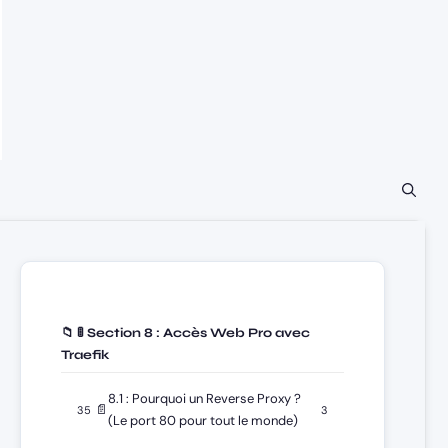
📁 🚦 Section 8 : Accès Web Pro avec
Traefik
8.1 : Pourquoi un Reverse Proxy ?
📄
35
3
(Le port 80 pour tout le monde)