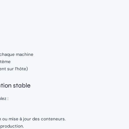
ur chaque machine
stème
t sur l’hôte)
tion stable
ez :
 ou mise à jour des conteneurs.
 production.