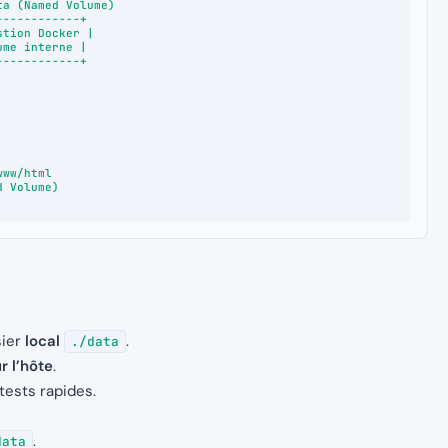
sier
local
.
./data
 l’hôte
.
tests rapides.
.
data