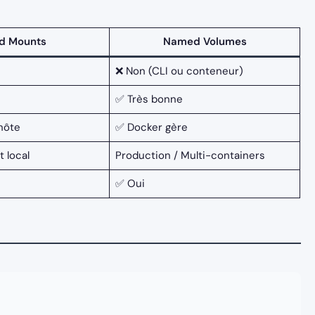
nd Mounts
Named Volumes
❌ Non (CLI ou conteneur)
✅ Très bonne
hôte
✅ Docker gère
 local
Production / Multi-containers
✅ Oui