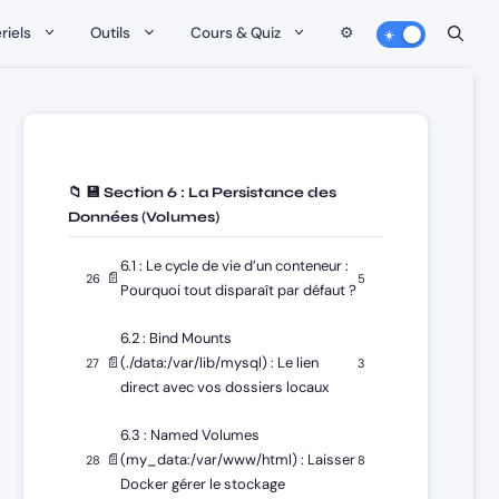
riels
Outils
Cours & Quiz
⚙️
📁 💾 Section 6 : La Persistance des
Données (Volumes)
6.1 : Le cycle de vie d’un conteneur :
📄
26
5
Pourquoi tout disparaît par défaut ?
6.2 : Bind Mounts
📄
(./data:/var/lib/mysql) : Le lien
27
3
direct avec vos dossiers locaux
6.3 : Named Volumes
📄
(my_data:/var/www/html) : Laisser
28
8
Docker gérer le stockage