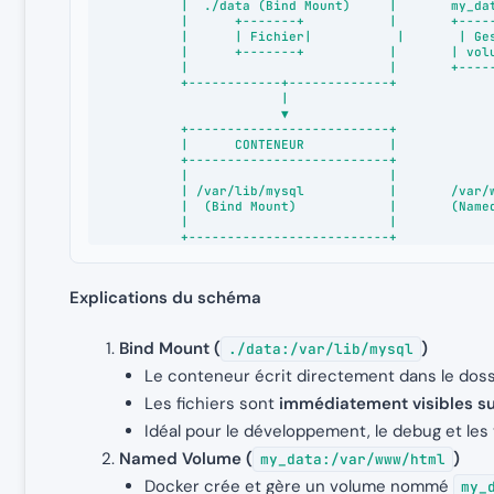
            |  ./data (Bind Mount)     |       my_data (Named Volume)

            |      +-------+           |       +----------------+

            |      | Fichier|           |       | Gestion Docker |

            |      +-------+           |       | volume interne |

            |                          |       +----------------+

            +------------+-------------+

                         |

                         ▼

            +--------------------------+

            |      CONTENEUR           |

            +--------------------------+

            |                          |

            | /var/lib/mysql           |       /var/www/html

            |  (Bind Mount)            |       (Named Volume)

            |                          |

            +--------------------------+
Explications du schéma
Bind Mount (
)
./data:/var/lib/mysql
Le conteneur écrit directement dans le dos
Les fichiers sont
immédiatement visibles sur
Idéal pour le développement, le debug et les 
Named Volume (
)
my_data:/var/www/html
Docker crée et gère un volume nommé
my_