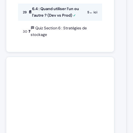
6.4 : Quand utiliser l’un ou
📄
29
5
← ici
l’autre ? (Dev vs Prod)
🏁 Quiz Section 6 : Stratégies de
❓
30
stockage