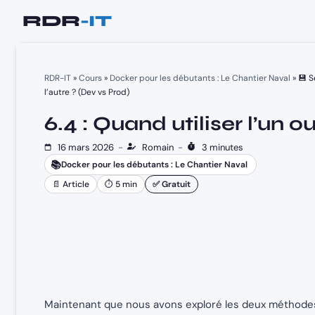
Aller
au
contenu
RDR-IT
»
Cours
»
Docker pour les débutants : Le Chantier Naval
»
💾 S
l’autre ? (Dev vs Prod)
6.4 : Quand utiliser l’un o
16 mars 2026
-
Romain
-
3 minutes
📚
Docker pour les débutants : Le Chantier Naval
📄 Article
⏱ 5 min
✅ Gratuit
Maintenant que nous avons exploré les deux méthodes