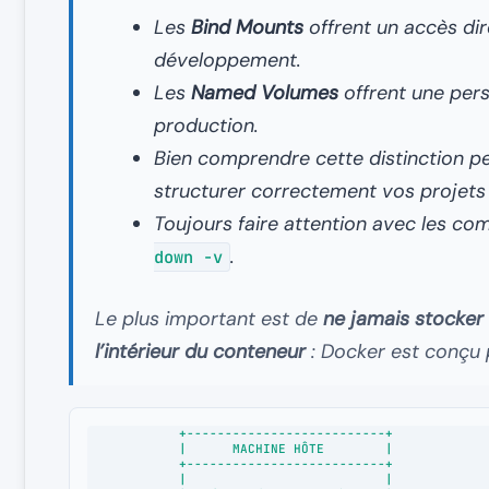
Les
Bind Mounts
offrent un accès dir
développement.
Les
Named Volumes
offrent une pers
production.
Bien comprendre cette distinction 
structurer correctement vos projets
Toujours faire attention avec les 
.
down -v
Le plus important est de
ne jamais stocke
l’intérieur du conteneur
: Docker est conçu 
            +--------------------------+

            |      MACHINE HÔTE        |

            +--------------------------+

            |                          |
