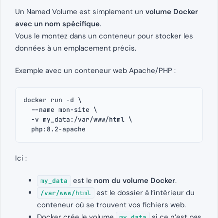
Un Named Volume est simplement un
volume Docker
avec un nom spécifique
.
Vous le montez dans un conteneur pour stocker les
données à un emplacement précis.
Exemple avec un conteneur web Apache/PHP :
docker run -d \
  --name mon-site \
  -v my_data:/var/www/html \
  php:8.2-apache
Ici :
est le
nom du volume Docker
.
my_data
est le dossier à l’intérieur du
/var/www/html
conteneur où se trouvent vos fichiers web.
Docker crée le volume
si ce n’est pas
my_data