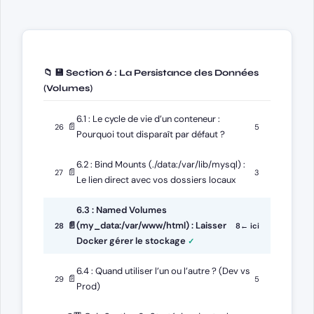
📁 💾 Section 6 : La Persistance des Données
(Volumes)
6.1 : Le cycle de vie d’un conteneur :
📄
26
5
Pourquoi tout disparaît par défaut ?
6.2 : Bind Mounts (./data:/var/lib/mysql) :
📄
27
3
Le lien direct avec vos dossiers locaux
6.3 : Named Volumes
📄
(my_data:/var/www/html) : Laisser
28
8
← ici
Docker gérer le stockage
6.4 : Quand utiliser l’un ou l’autre ? (Dev vs
📄
29
5
Prod)