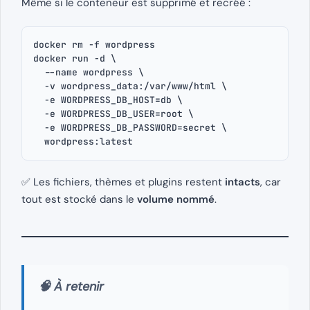
Même si le conteneur est supprimé et recréé :
docker rm -f wordpress
docker run -d \
  --name wordpress \
  -v wordpress_data:/var/www/html \
  -e WORDPRESS_DB_HOST=db \
  -e WORDPRESS_DB_USER=root \
  -e WORDPRESS_DB_PASSWORD=secret \
  wordpress:latest
✅ Les fichiers, thèmes et plugins restent
intacts
, car
tout est stocké dans le
volume nommé
.
🧠 À retenir