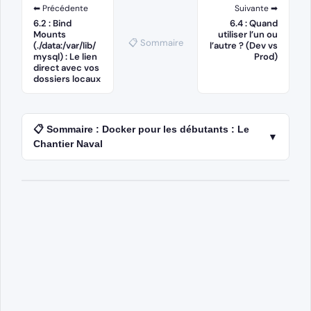
⬅ Précédente
Suivante ➡
6.2 : Bind
6.4 : Quand
Mounts
utiliser l’un ou
📋 Sommaire
(./data:/var/lib/
l’autre ? (Dev vs
mysql) : Le lien
Prod)
direct avec vos
dossiers locaux
📋 Sommaire : Docker pour les débutants : Le
▼
Chantier Naval