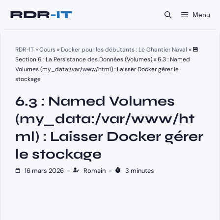
Aller
Menu
au
contenu
RDR-IT
»
Cours
»
Docker pour les débutants : Le Chantier Naval
»
💾
Section 6 : La Persistance des Données (Volumes)
»
6.3 : Named
Volumes (my_data:/var/www/html) : Laisser Docker gérer le
stockage
6.3 : Named Volumes
(my_data:/var/www/ht
ml) : Laisser Docker gérer
le stockage
16 mars 2026
-
Romain
-
3 minutes