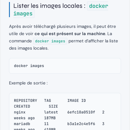
Lister les images locales :
docker
images
Après avoir téléchargé plusieurs images, il peut être
utile de voir
ce qui est présent sur la machine
. La
commande
permet d’afficher la liste
docker images
des images locales.
docker images
Exemple de sortie :
REPOSITORY   TAG       IMAGE ID       
CREATED        SIZE
nginx        latest    6efc10a0510f   2 
weeks ago    187MB
mariadb      11        b3a1e2c4e5f6   3 
weeks ago    410MB