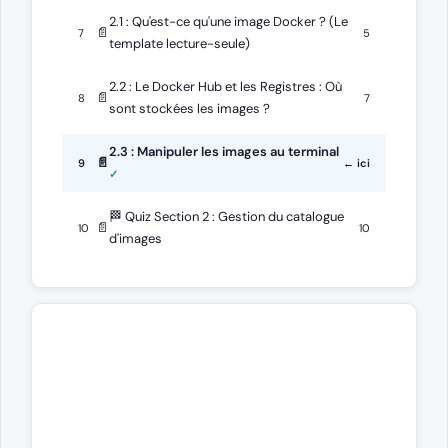
2.1 : Qu'est-ce qu'une image Docker ? (Le
📄
7
5
template lecture-seule)
2.2 : Le Docker Hub et les Registres : Où
📄
8
7
sont stockées les images ?
2.3 : Manipuler les images au terminal
📄
9
← ici
🏁 Quiz Section 2 : Gestion du catalogue
📄
10
10
d'images