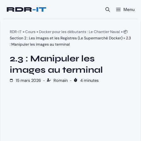
Aller
Menu
au
contenu
RDR-IT
»
Cours
»
Docker pour les débutants : Le Chantier Naval
»
📦
Section 2 : Les Images et les Registres (Le Supermarché Docker)
»
2.3
: Manipuler les images au terminal
2.3 : Manipuler les
images au terminal
15 mars 2026
-
Romain
-
4 minutes